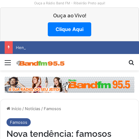
Ouça a Rádio Band FM - Ribeirão Preto aqui!
Ouça ao Vivo!
Clique Aqui
Hemocentro abre vagas na região
Menu
P
Início
/
Notícias
/
Famosos
Famosos
Nova tendência: famosos