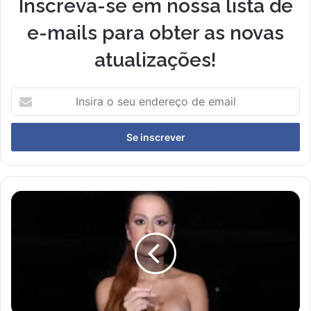
Inscreva-se em nossa lista de
e-mails para obter as novas
atualizações!
I
n
s
i
r
a
o
s
M
e
a
u
i
e
a
n
r
d
a
e
c
r
o