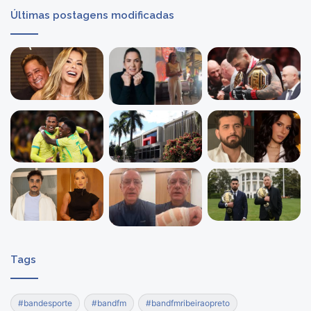
Últimas postagens modificadas
Tags
#bandesporte
#bandfm
#bandfmribeiraopreto