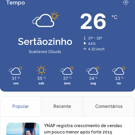
Tempo
i
r
26
℃
d
e
s
t
Sertãozinho
31º - 26º
a
44%
t
4.32 km/h
Scattered Clouds
e
r
ç
a
31
35
37
34
33
℃
℃
℃
℃
℃
sex
sáb
dom
seg
ter
Popular
Recente
Comentários
YNAP registra crescimento de vendas
um pouco menor após forte 2015