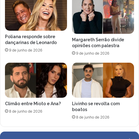
a
r
o
i
g
c
a
a
n
f
Poliana responde sobre
h
i
Margareth Serrão divide
dançarinas de Leonardo
a
c
opiniões com palestra
9 de junho de 2026
r
a
9 de junho de 2026
2
m
k
a
g
i
d
s
e
c
m
a
ú
r
Climão entre Mioto e Ana?
Livinho se revolta com
s
a
boatos
c
a
8 de junho de 2026
u
8 de junho de 2026
p
l
a
o
r
t