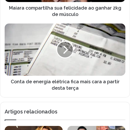
e
m
ç
p
Maiara compartilha sua felicidade ao ganhar 2kg
o
a
de músculo
d
r
e
t
C
e
i
o
m
l
n
a
h
t
i
a
a
l
s
d
u
e
a
e
f
n
e
e
Conta de energia elétrica fica mais cara a partir
l
r
desta terça
i
g
c
i
i
a
Artigos relacionados
d
e
a
l
d
é
e
t