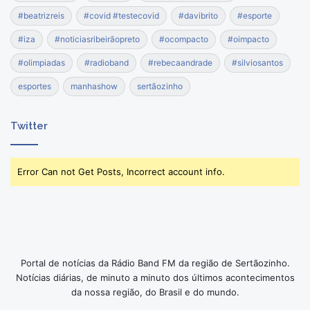
#beatrizreis
#covid #testecovid
#davibrito
#esporte
#iza
#noticiasribeirãopreto
#ocompacto
#oimpacto
#olimpiadas
#radioband
#rebecaandrade
#silviosantos
esportes
manhashow
sertãozinho
Twitter
Error Can not Get Posts, Incorrect account info.
Portal de notícias da Rádio Band FM da região de Sertãozinho.
Notícias diárias, de minuto a minuto dos últimos acontecimentos
da nossa região, do Brasil e do mundo.