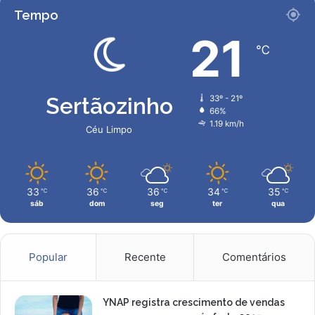
T
Tempo
21
℃
Sertãozinho
33º - 21º
66%
1.19 km/h
Céu Limpo
33
36
36
34
35
℃
℃
℃
℃
℃
sáb
dom
seg
ter
qua
Popular
Recente
Comentários
YNAP registra crescimento de vendas