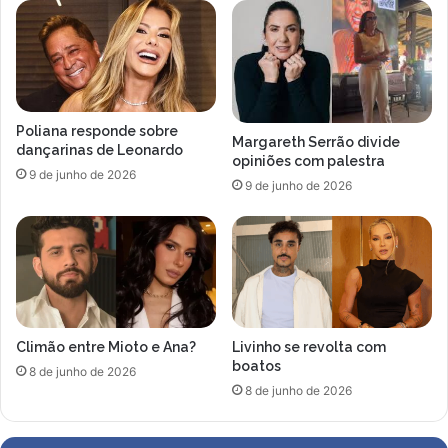
o
r
s
i
a
g
é
o
e
B
l
o
Poliana responde sobre
i
c
Margareth Serrão divide
dançarinas de Leonardo
m
opiniões com palestra
a
9 de junho de 2026
i
r
9 de junho de 2026
n
d
a
i
d
i
a
r
d
á
o
p
B
a
Climão entre Mioto e Ana?
Livinho se revolta com
B
r
boatos
B
a
8 de junho de 2026
2
8 de junho de 2026
o
5
S
B