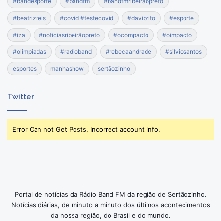
#bandesporte
#bandfm
#bandfmribeiraopreto
#beatrizreis
#covid #testecovid
#davibrito
#esporte
#iza
#noticiasribeirãopreto
#ocompacto
#oimpacto
#olimpiadas
#radioband
#rebecaandrade
#silviosantos
esportes
manhashow
sertãozinho
Twitter
Error Can not Get Posts, Incorrect account info.
Portal de notícias da Rádio Band FM da região de Sertãozinho.
Notícias diárias, de minuto a minuto dos últimos acontecimentos
da nossa região, do Brasil e do mundo.