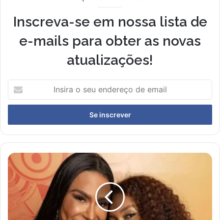
Inscreva-se em nossa lista de
e-mails para obter as novas
atualizações!
I
n
s
i
r
a
o
s
G
e
i
u
o
e
v
n
a
d
n
e
n