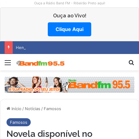
Ouça a Rádio Band FM - Ribeirão Preto aqui!
Ouça ao Vivo!
Clique Aqui
Hemocentro abre vagas na região
Menu
P
Início
/
Notícias
/
Famosos
Famosos
Novela disponível no