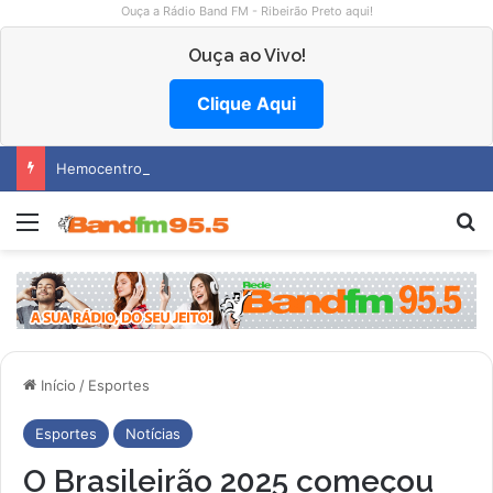
Ouça a Rádio Band FM - Ribeirão Preto aqui!
Ouça ao Vivo!
Clique Aqui
Hemocentro abre vagas na região
Menu
P
Início
/
Esportes
Esportes
Notícias
O Brasileirão 2025 começou