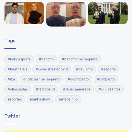
Tags
#bandesporte
#bandfm
#bandfmribeiraopreto
#beatrizreis
#covid #testecovid
#davibrito
#esporte
#iza
#noticiasribeirãopreto
#ocompacto
#oimpacto
#olimpiadas
#radioband
#rebecaandrade
#silviosantos
esportes
manhashow
sertãozinho
Twitter