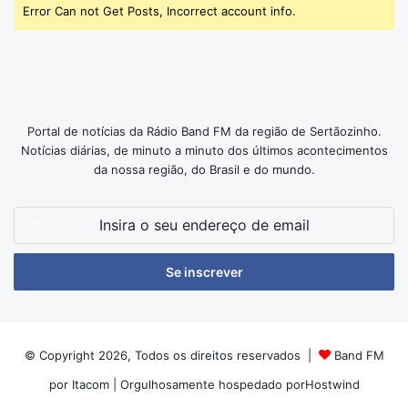
Error Can not Get Posts, Incorrect account info.
Portal de notícias da Rádio Band FM da região de Sertãozinho.
Notícias diárias, de minuto a minuto dos últimos acontecimentos
da nossa região, do Brasil e do mundo.
Insira
o
seu
endereço
de
email
© Copyright 2026, Todos os direitos reservados |
Band FM
por Itacom
| Orgulhosamente hospedado por
Hostwind