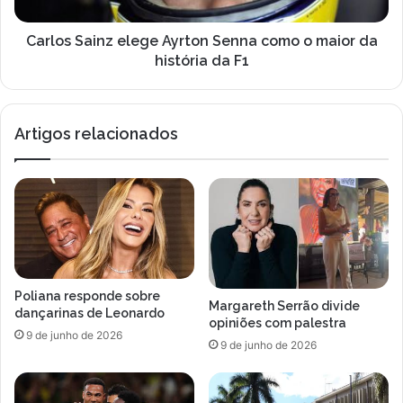
a
l
i
h
n
Carlos Sainz elege Ayrton Senna como o maior da
o
z
história da F1
r
e
r
l
a
e
n
Artigos relacionados
g
k
e
i
A
n
y
g
r
d
t
a
o
c
n
a
S
Poliana responde sobre
r
e
Margareth Serrão divide
dançarinas de Leonardo
r
n
opiniões com palestra
9 de junho de 2026
e
n
9 de junho de 2026
i
a
r
c
a
o