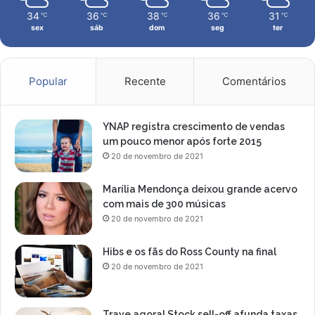
o
1
34
36
38
36
31
℃
℃
℃
℃
℃
c
sex
sáb
dom
seg
ter
i
r
c
u
Popular
Recente
Comentários
i
t
o
YNAP registra crescimento de vendas
m
um pouco menor após forte 2015
u
20 de novembro de 2021
n
d
Marília Mendonça deixou grande acervo
i
com mais de 300 músicas
a
20 de novembro de 2021
l
Hibs e os fãs do Ross County na final
20 de novembro de 2021
Trave agora! Stock sell-off afunda taxas