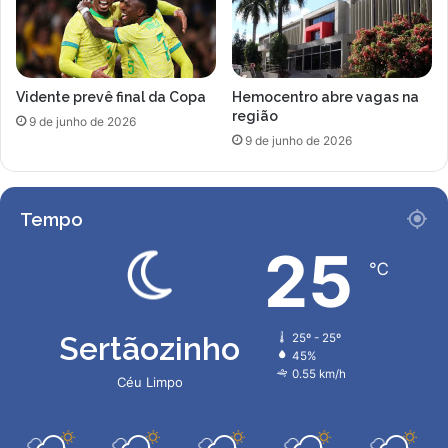
e
m
s
o
o
o
b
m
e
Vidente prevê final da Copa
Hemocentro abre vagas na
a
região
p
i
9 de junho de 2026
a
9 de junho de 2026
o
r
r
a
d
a
a
Tempo
5
h
9
i
25
ª
℃
s
p
t
o
ó
s
r
Sertãozinho
25º - 25º
i
i
45%
ç
a
0.55 km/h
Céu Limpo
ã
d
o
a
n
F