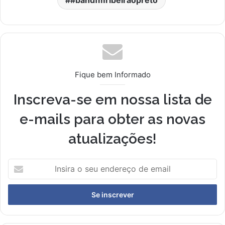
Fique bem Informado
Inscreva-se em nossa lista de
e-mails para obter as novas
atualizações!
I
n
s
i
r
a