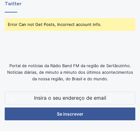
Twitter
Error Can not Get Posts, Incorrect account info.
Portal de notícias da Rádio Band FM da região de Sertãozinho.
Notícias diárias, de minuto a minuto dos últimos acontecimentos
da nossa região, do Brasil e do mundo.
Insira
o
seu
endereço
de
email