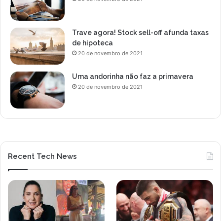
l
i
z
Trave agora! Stock sell-off afunda taxas
a
de hipoteca
r
20 de novembro de 2021
s
u
a
Uma andorinha não faz a primavera
c
20 de novembro de 2021
h
e
g
a
d
a
Recent Tech News
a
o
P
e
i
x
e