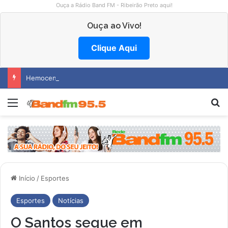
Ouça a Rádio Band FM - Ribeirão Preto aqui!
Ouça ao Vivo!
Clique Aqui
Hemocentro abre vagas na região
Menu
P
Início
/
Esportes
Esportes
Notícias
O Santos segue em