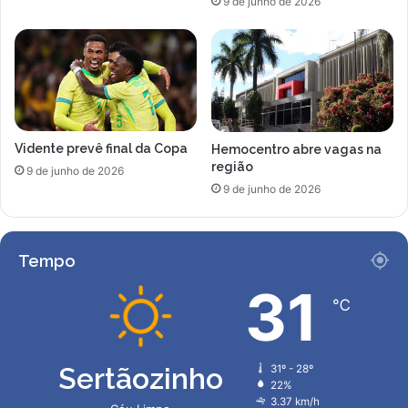
9 de junho de 2026
i
d
m
e
i
p
n
e
a
n
2
d
0
ê
k
Vidente prevê final da Copa
Hemocentro abre vagas na
n
região
g
c
9 de junho de 2026
i
9 de junho de 2026
a
s
e
Tempo
n
t
31
r
℃
e
S
a
Sertãozinho
31º - 28º
n
22%
t
3.37 km/h