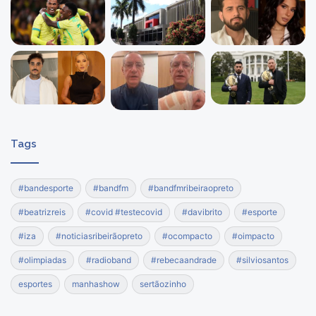
Tags
#bandesporte
#bandfm
#bandfmribeiraopreto
#beatrizreis
#covid #testecovid
#davibrito
#esporte
#iza
#noticiasribeirãopreto
#ocompacto
#oimpacto
#olimpiadas
#radioband
#rebecaandrade
#silviosantos
esportes
manhashow
sertãozinho