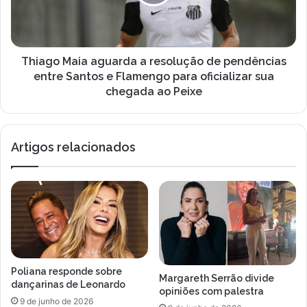
ã
o
e
M
d
a
e
i
V
a
Thiago Maia aguarda a resolução de pendências
i
a
entre Santos e Flamengo para oficializar sua
r
g
chegada ao Peixe
g
u
í
a
n
r
i
Artigos relacionados
d
a
a
F
a
o
r
n
e
s
s
e
o
c
l
a
u
Poliana responde sobre
,
ç
Margareth Serrão divide
dançarinas de Leonardo
e
ã
opiniões com palestra
9 de junho de 2026
l
o