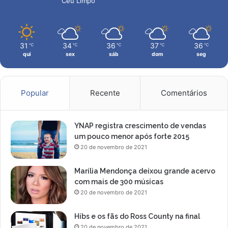
Céu Limpo
o
s
e
F
31
34
36
37
36
℃
℃
℃
℃
℃
l
qui
sex
sáb
dom
seg
a
m
e
n
Popular
Recente
Comentários
g
o
p
YNAP registra crescimento de vendas
a
um pouco menor após forte 2015
r
20 de novembro de 2021
a
o
Marília Mendonça deixou grande acervo
f
com mais de 300 músicas
i
20 de novembro de 2021
c
i
Hibs e os fãs do Ross County na final
a
20 de novembro de 2021