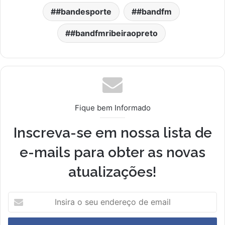
#bandesporte
#bandfm
#bandfmribeiraopreto
Fique bem Informado
Inscreva-se em nossa lista de
e-mails para obter as novas
atualizações!
I
n
s