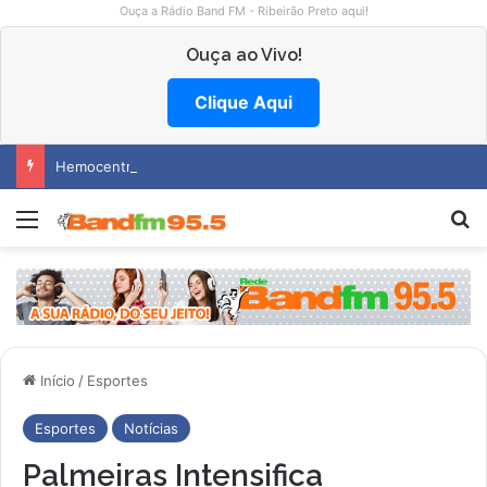
Ouça a Rádio Band FM - Ribeirão Preto aqui!
Ouça ao Vivo!
Clique Aqui
Hemocentro abre vagas na região
Menu
Pr
Início
/
Esportes
Esportes
Notícias
Palmeiras Intensifica