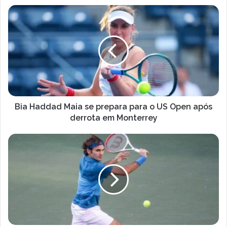
Bia
Haddad
Maia
se
prepara
para
o
US
Open
após
Bia Haddad Maia se prepara para o US Open após
derrota
derrota em Monterrey
em
Monterrey
Roger
Federer
Entra
para
o
Clube
dos
Atletas
Bilionários