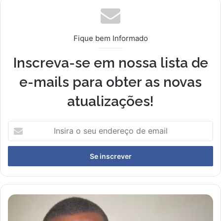
Fique bem Informado
Inscreva-se em nossa lista de
e-mails para obter as novas
atualizações!
I
n
s
i
r
a
o
s
G
e
l
u
o