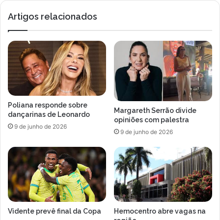
m
r
Artigos relacionados
D
ã
a
o
v
p
i
e
B
l
r
o
i
B
t
r
o
a
Poliana responde sobre
s
Margareth Serrão divide
dançarinas de Leonardo
i
opiniões com palestra
9 de junho de 2026
l
9 de junho de 2026
p
a
r
a
m
o
n
Vidente prevê final da Copa
Hemocentro abre vagas na
i