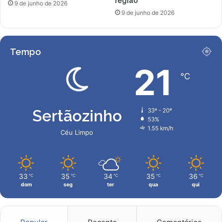
região
t
9 de junho de 2026
9 de junho de 2026
o
r
a
r
Tempo
p
o
21
℃
s
s
í
v
Sertãozinho
33º - 20º
e
53%
i
1.55 km/h
Céu Limpo
s
c
o
n
33
35
34
35
36
℃
℃
℃
℃
℃
v
dom
seg
ter
qua
qui
o
c
á
v