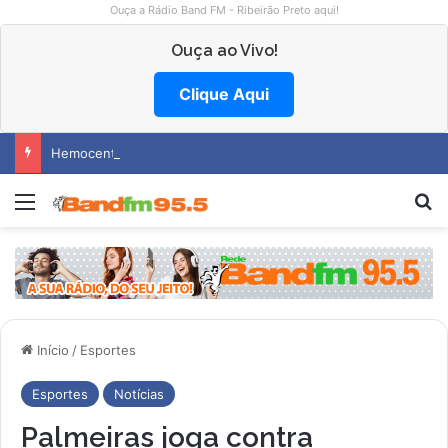
Ouça a Rádio Band FM - Ribeirão Preto aqui!
Ouça ao Vivo!
Clique Aqui
Hemocentro abre vagas na região
Menu
P
Início
/
Esportes
Esportes
Notícias
Palmeiras joga contra