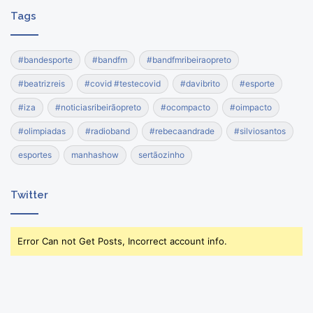
Tags
#bandesporte
#bandfm
#bandfmribeiraopreto
#beatrizreis
#covid #testecovid
#davibrito
#esporte
#iza
#noticiasribeirãopreto
#ocompacto
#oimpacto
#olimpiadas
#radioband
#rebecaandrade
#silviosantos
esportes
manhashow
sertãozinho
Twitter
Error Can not Get Posts, Incorrect account info.