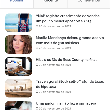
Popular
Recente
Comentários
e
i
s
YNAP registra crescimento de vendas
um pouco menor após forte 2015
20 de novembro de 2021
Marília Mendonça deixou grande acervo
com mais de 300 músicas
20 de novembro de 2021
Hibs e os fãs do Ross County na final
20 de novembro de 2021
Trave agora! Stock sell-off afunda taxas
de hipoteca
20 de novembro de 2021
Uma andorinha não faz a primavera
20 de novembro de 2021