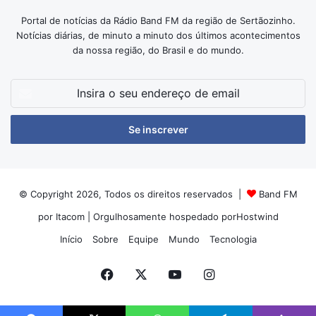
Portal de notícias da Rádio Band FM da região de Sertãozinho.
Notícias diárias, de minuto a minuto dos últimos acontecimentos
da nossa região, do Brasil e do mundo.
Insira
o
seu
endereço
de
email
© Copyright 2026, Todos os direitos reservados |
Band FM
por Itacom
| Orgulhosamente hospedado por
Hostwind
Início
Sobre
Equipe
Mundo
Tecnologia
Facebook
X
YouTube
Instagram