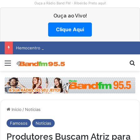
Ouça a Rádio Band FM - Ribeirão Preto aqui!
Ouça ao Vivo!
Clique Aqui
Hemocentro abre vagas na região
Menu
Pr
Início
/
Notícias
Famosos
Notícias
Produtores Buscam Atriz para