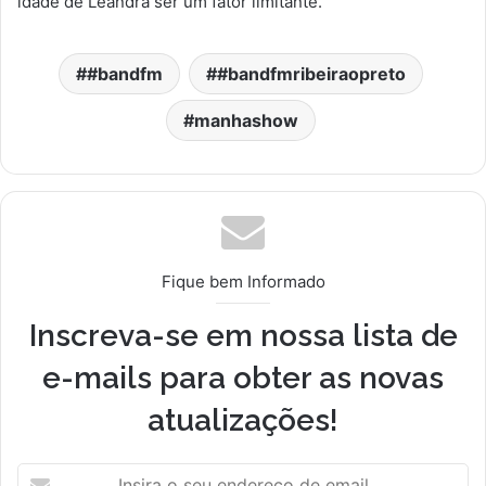
idade de Leandra ser um fator limitante.
#bandfm
#bandfmribeiraopreto
manhashow
Fique bem Informado
Inscreva-se em nossa lista de
e-mails para obter as novas
atualizações!
Insira