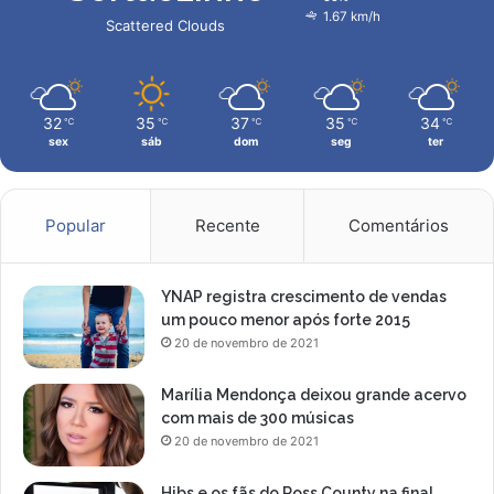
1.67 km/h
Scattered Clouds
32
35
37
35
34
℃
℃
℃
℃
℃
sex
sáb
dom
seg
ter
Popular
Recente
Comentários
YNAP registra crescimento de vendas
um pouco menor após forte 2015
20 de novembro de 2021
Marília Mendonça deixou grande acervo
com mais de 300 músicas
20 de novembro de 2021
Hibs e os fãs do Ross County na final