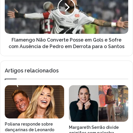
Posse
em
Gols
e
Sofre
com
Ausência
Flamengo Não Converte Posse em Gols e Sofre
de
com Ausência de Pedro em Derrota para o Santos
Pedro
em
Derrota
Artigos relacionados
para
o
Santos
Poliana responde sobre
Margareth Serrão divide
dançarinas de Leonardo
opiniões com palestra