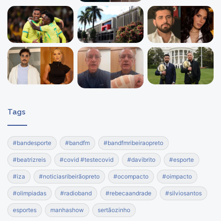
Tags
#bandesporte
#bandfm
#bandfmribeiraopreto
#beatrizreis
#covid #testecovid
#davibrito
#esporte
#iza
#noticiasribeirãopreto
#ocompacto
#oimpacto
#olimpiadas
#radioband
#rebecaandrade
#silviosantos
esportes
manhashow
sertãozinho