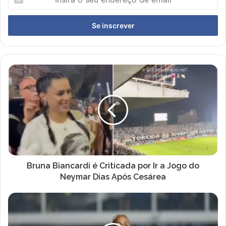
o
seu
endereço
de
email
Bruna
Biancardi
é
Criticada
por
Ir
a
Jogo
do
Neymar
Bruna Biancardi é Criticada por Ir a Jogo do
Dias
Neymar Dias Após Cesárea
Após
Cesárea
Flamengo
Não
Converte