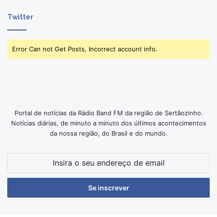
Twitter
Error Can not Get Posts, Incorrect account info.
Portal de notícias da Rádio Band FM da região de Sertãozinho.
Notícias diárias, de minuto a minuto dos últimos acontecimentos
da nossa região, do Brasil e do mundo.
Insira
o
seu
endereço
de
email