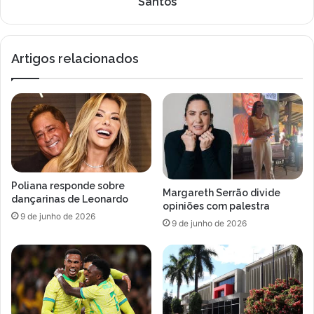
s
Santos
O
t
r
á
q
o
Artigos relacionados
u
e
e
s
s
t
t
a
r
d
a
o
S
d
i
e
n
s
Poliana responde sobre
f
a
Margareth Serrão divide
dançarinas de Leonardo
ô
ú
opiniões com palestra
9 de junho de 2026
n
d
9 de junho de 2026
i
e
c
d
a
o
ó
S
p
i
e
l