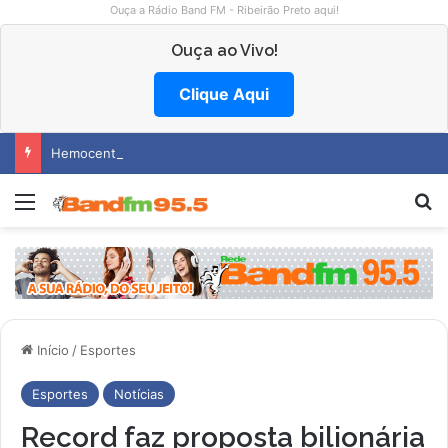
Ouça a Rádio Band FM - Ribeirão Preto aqui!
Ouça ao Vivo!
Clique Aqui
Hemocentro abre vagas na região
Menu
P
Início
/
Esportes
Esportes
Notícias
Record faz proposta bilionária