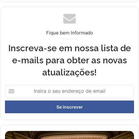
Fique bem Informado
Inscreva-se em nossa lista de
e-mails para obter as novas
atualizações!
I
n
s
i
r
a
o
s
T