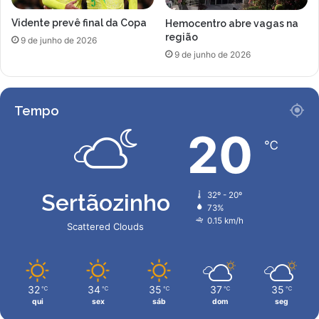
r
v
Vidente prevê final da Copa
Hemocentro abre vagas na
a
i
região
d
o
9 de junho de 2026
e
9 de junho de 2026
S
P
a
u
n
c
t
Tempo
c
o
i
s
20
n
℃
i
Sertãozinho
32º - 20º
73%
0.15 km/h
Scattered Clouds
32
34
35
37
35
℃
℃
℃
℃
℃
qui
sex
sáb
dom
seg