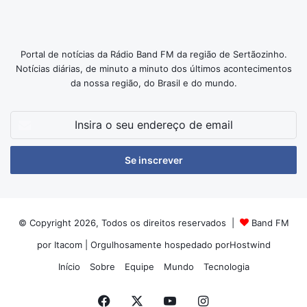
Portal de notícias da Rádio Band FM da região de Sertãozinho.
Notícias diárias, de minuto a minuto dos últimos acontecimentos
da nossa região, do Brasil e do mundo.
Insira
o
seu
endereço
de
email
© Copyright 2026, Todos os direitos reservados |
Band FM
por Itacom
| Orgulhosamente hospedado por
Hostwind
Início
Sobre
Equipe
Mundo
Tecnologia
Facebook
X
YouTube
Instagram