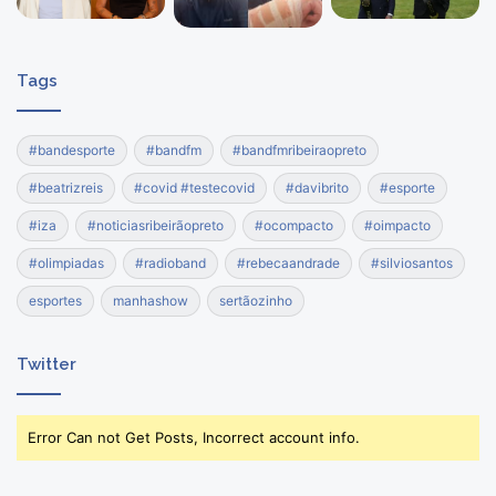
Tags
#bandesporte
#bandfm
#bandfmribeiraopreto
#beatrizreis
#covid #testecovid
#davibrito
#esporte
#iza
#noticiasribeirãopreto
#ocompacto
#oimpacto
#olimpiadas
#radioband
#rebecaandrade
#silviosantos
esportes
manhashow
sertãozinho
Twitter
Error Can not Get Posts, Incorrect account info.