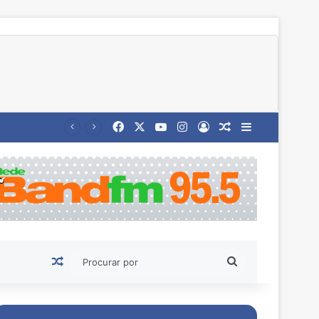
Facebook
X
YouTube
Instagram
Entrar
Artigo aleatório
Barra Latera
Artigo aleatório
Procurar
por