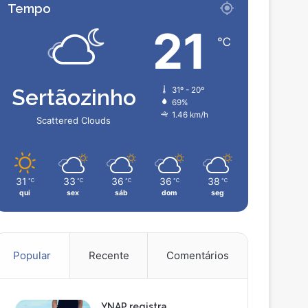
Tempo
21
℃
Sertãozinho
31º - 20º
69%
1.46 km/h
Scattered Clouds
31
33
36
36
38
℃
℃
℃
℃
℃
qui
sex
sáb
dom
seg
Popular
Recente
Comentários
YNAP registra