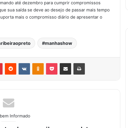
omando até dezembro para cumprir compromissos
 que sua saída se deve ao desejo de passar mais tempo
 suporta mais o compromisso diário de apresentar o
ribeiraopreto
manhashow
Pinterest
Reddit
VK
OK
Pocket
Compartilhar via e-mail
Imprimir
 bem Informado