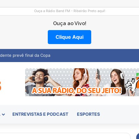
Ouça a Rádio Band FM - Ribeirão Preto aqui!
Ouça ao Vivo!
Clique Aqui
emocentro abre vagas na região
A
ENTREVISTAS E PODCAST
ESPORTES