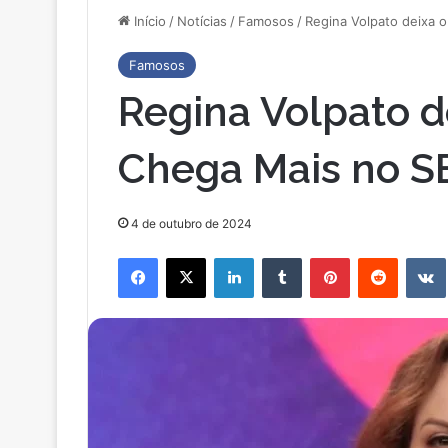
Início
/
Notícias
/
Famosos
/
Regina Volpato deixa 
Famosos
Regina Volpato 
Chega Mais no S
4 de outubro de 2024
Facebook
X
Linkedin
Tumblr
Pinterest
Reddit