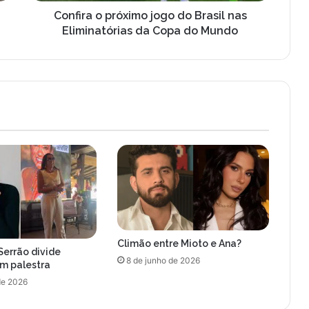
p
r
Confira o próximo jogo do Brasil nas
ó
Eliminatórias da Copa do Mundo
x
i
m
o
j
o
g
o
d
o
B
r
a
s
Climão entre Mioto e Ana?
i
Serrão divide
l
8 de junho de 2026
om palestra
n
de 2026
a
s