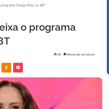
o programa Chega Mais no SBT
deixa o programa
BT
96
Menos de um minuto
VK
OK
Pocket