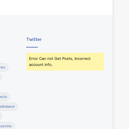
Twitter
Error Can not Get Posts, Incorrect
account info.
reis
acto
adioband
ãozinho