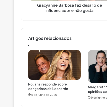
e
o
B
Gracyanne Barbosa faz desafio de
d
a
influenciador e não gosta
e
r
e
b
m
o
a
s
i
a
l
Artigos relacionados
f
a
z
d
e
s
a
f
i
Poliana responde sobre
o
Margareth 
dançarinas de Leonardo
d
opiniões c
9 de junho de 2026
e
9 de junho 
i
n