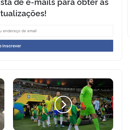
sta de e-mails para obter as
tualizações!
C
o
n
f
i
r
a
o