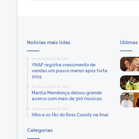
f
l
u
e
n
c
Notícias mais lidas
Últimas
i
a
d
20 de novembro de 2021
o
YNAP registra crescimento de
r
vendas um pouco menor após forte
e
2015
n
20 de novembro de 2021
ã
Marília Mendonça deixou grande
o
acervo com mais de 300 músicas
g
o
20 de novembro de 2021
Hibs e os fãs do Ross County na final
s
t
a
Categorias