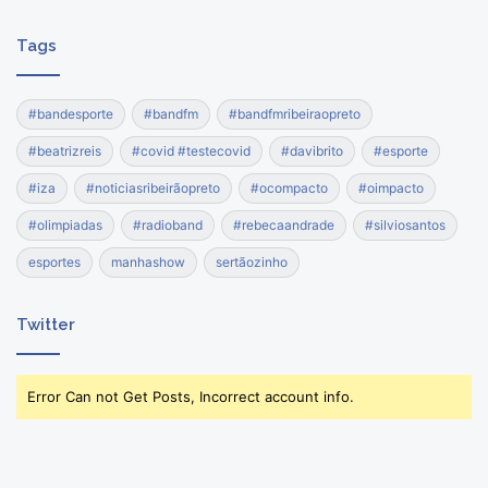
Tags
#bandesporte
#bandfm
#bandfmribeiraopreto
#beatrizreis
#covid #testecovid
#davibrito
#esporte
#iza
#noticiasribeirãopreto
#ocompacto
#oimpacto
#olimpiadas
#radioband
#rebecaandrade
#silviosantos
esportes
manhashow
sertãozinho
Twitter
Error Can not Get Posts, Incorrect account info.