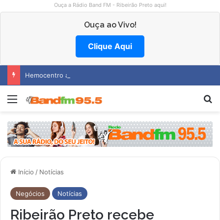
Ouça a Rádio Band FM - Ribeirão Preto aqui!
Ouça ao Vivo!
Clique Aqui
Hemocentro abre vagas na região
Menu
Pr
Início
/
Notícias
Negócios
Notícias
Ribeirão Preto recebe