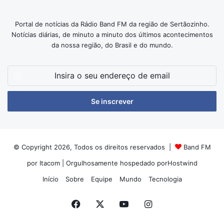
Portal de notícias da Rádio Band FM da região de Sertãozinho.
Notícias diárias, de minuto a minuto dos últimos acontecimentos
da nossa região, do Brasil e do mundo.
Insira
o
seu
endereço
de
email
© Copyright 2026, Todos os direitos reservados |
Band FM
por Itacom
| Orgulhosamente hospedado por
Hostwind
Início
Sobre
Equipe
Mundo
Tecnologia
Facebook
X
YouTube
Instagram