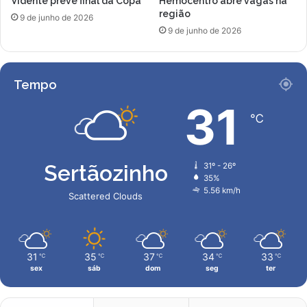
Vidente prevê final da Copa
Hemocentro abre vagas na
região
9 de junho de 2026
9 de junho de 2026
Tempo
31
℃
Sertãozinho
31º - 26º
35%
5.56 km/h
Scattered Clouds
31
35
37
34
33
℃
℃
℃
℃
℃
sex
sáb
dom
seg
ter