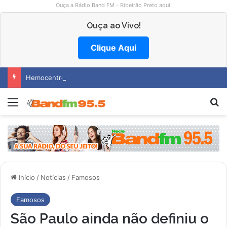
Ouça a Rádio Band FM - Ribeirão Preto aqui!
Ouça ao Vivo!
Clique Aqui
Hemocentro abre vagas na região
Menu
P
Início
/
Notícias
/
Famosos
Famosos
São Paulo ainda não definiu o