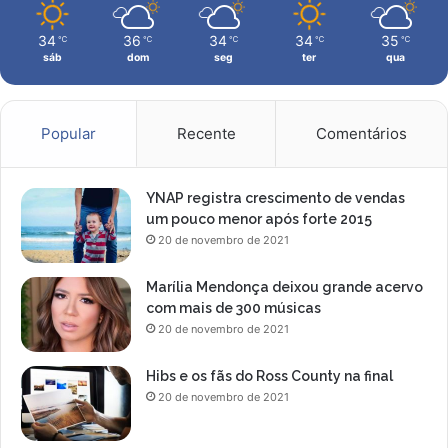
n
a
34
36
34
34
35
℃
℃
℃
℃
℃
t
sáb
dom
seg
ter
qua
e
m
p
o
Popular
Recente
Comentários
r
a
d
YNAP registra crescimento de vendas
a
um pouco menor após forte 2015
d
20 de novembro de 2021
e
2
Marília Mendonça deixou grande acervo
0
com mais de 300 músicas
2
20 de novembro de 2021
5
Hibs e os fãs do Ross County na final
20 de novembro de 2021