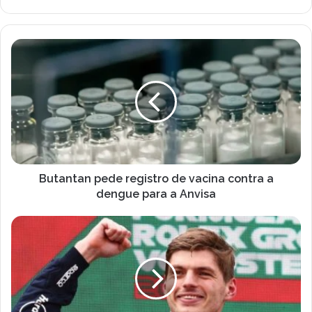
r
a
o
s
B
e
u
u
t
e
a
n
n
d
t
e
a
r
n
e
p
ç
e
Butantan pede registro de vacina contra a
o
d
dengue para a Anvisa
d
e
e
r
A
e
e
R
m
g
B
a
i
R
i
s
j
l
t
á
r
d