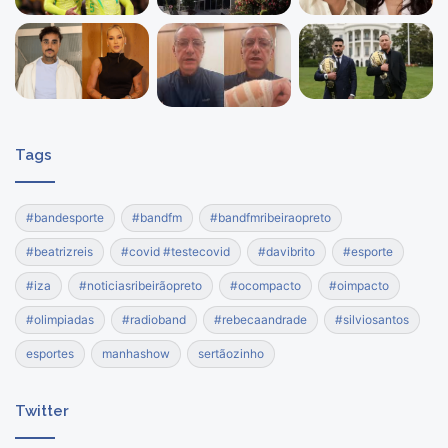
Tags
#bandesporte
#bandfm
#bandfmribeiraopreto
#beatrizreis
#covid #testecovid
#davibrito
#esporte
#iza
#noticiasribeirãopreto
#ocompacto
#oimpacto
#olimpiadas
#radioband
#rebecaandrade
#silviosantos
esportes
manhashow
sertãozinho
Twitter