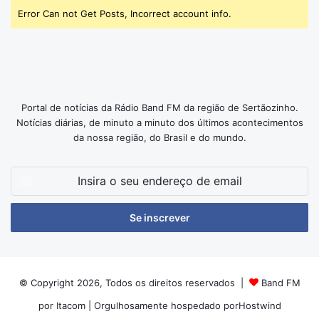
Error Can not Get Posts, Incorrect account info.
Portal de notícias da Rádio Band FM da região de Sertãozinho.
Notícias diárias, de minuto a minuto dos últimos acontecimentos
da nossa região, do Brasil e do mundo.
Insira
o
seu
endereço
de
email
© Copyright 2026, Todos os direitos reservados |
Band FM
por Itacom
| Orgulhosamente hospedado por
Hostwind