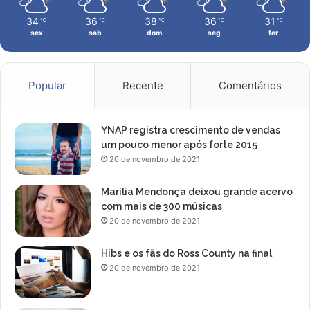
34
36
38
36
31
℃
℃
℃
℃
℃
sex
sáb
dom
seg
ter
Popular
Recente
Comentários
YNAP registra crescimento de vendas
um pouco menor após forte 2015
20 de novembro de 2021
Marília Mendonça deixou grande acervo
com mais de 300 músicas
20 de novembro de 2021
Hibs e os fãs do Ross County na final
20 de novembro de 2021