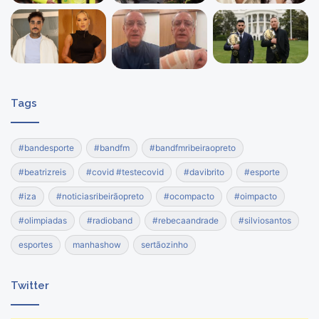
Tags
#bandesporte
#bandfm
#bandfmribeiraopreto
#beatrizreis
#covid #testecovid
#davibrito
#esporte
#iza
#noticiasribeirãopreto
#ocompacto
#oimpacto
#olimpiadas
#radioband
#rebecaandrade
#silviosantos
esportes
manhashow
sertãozinho
Twitter