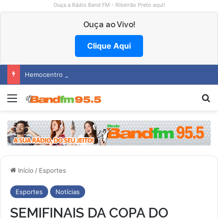
Ouça a Rádio Band FM - Ribeirão Preto aqui!
Ouça ao Vivo!
Clique Aqui
Hemocentro abre vagas na região
Menu
Pr
Início
/
Esportes
Esportes
Notícias
SEMIFINAIS DA COPA DO