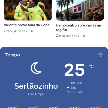
Vidente prevê final da Copa
Hemocentro abre vagas na
região
9 de junho de 2026
9 de junho de 2026
Tempo
25
℃
Sertãozinho
25º - 25º
45%
0.55 km/h
Céu Limpo