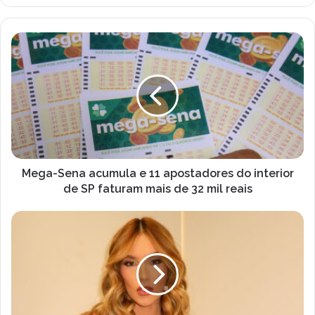
email
Mega-
Sena
acumula
e
11
apostadores
do
interior
de
SP
Mega-Sena acumula e 11 apostadores do interior
faturam
de SP faturam mais de 32 mil reais
mais
de
VIRGÍNIA
32
FONSECA
mil
É
reais
PÉ
FRIO?
A
INTERNET