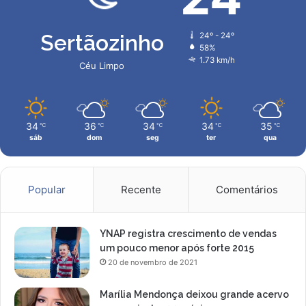
c
l
a
é
c
Sertãozinho
24º - 24º
r
58%
i
1.73 km/h
Céu Limpo
t
i
c
a
34
36
34
34
35
℃
℃
℃
℃
℃
d
sáb
dom
seg
ter
qua
o
Popular
Recente
Comentários
YNAP registra crescimento de vendas
um pouco menor após forte 2015
20 de novembro de 2021
Marília Mendonça deixou grande acervo