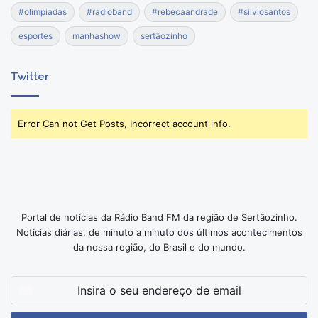
#olimpiadas
#radioband
#rebecaandrade
#silviosantos
esportes
manhashow
sertãozinho
Twitter
Error Can not Get Posts, Incorrect account info.
Portal de notícias da Rádio Band FM da região de Sertãozinho.
Notícias diárias, de minuto a minuto dos últimos acontecimentos
da nossa região, do Brasil e do mundo.
Insira
o
seu