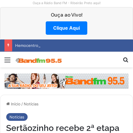
Ouça a Rádio Band FM - Ribeirão Preto aqui!
Ouça ao Vivo!
Clique Aqui
Hemocentro abre vagas na região
Menu
P
Início
/
Notícias
Notícias
Sertãozinho recebe 2ª etapa