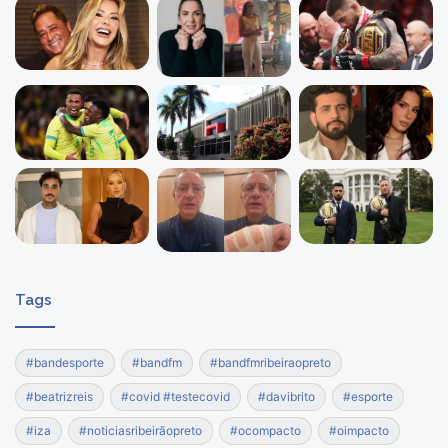
Tags
#bandesporte
#bandfm
#bandfmribeiraopreto
#beatrizreis
#covid #testecovid
#davibrito
#esporte
#iza
#noticiasribeirãopreto
#ocompacto
#oimpacto