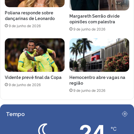
ç
o
ã
M
Poliana responde sobre
o
a
Margareth Serrão divide
dançarinas de Leonardo
p
r
opiniões com palestra
9 de junho de 2026
a
q
9 de junho de 2026
r
u
a
e
g
s
i
p
n
a
á
r
s
a
Vidente prevê final da Copa
Hemocentro abre vagas na
t
R
região
i
a
9 de junho de 2026
c
9 de junho de 2026
y
a
s
r
s
í
a
Tempo
t
L
m
e
24
i
℃
a