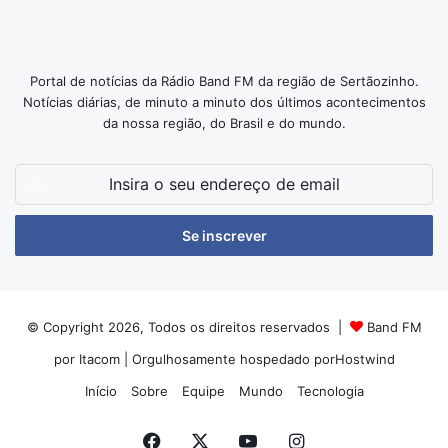
Portal de notícias da Rádio Band FM da região de Sertãozinho.
Notícias diárias, de minuto a minuto dos últimos acontecimentos
da nossa região, do Brasil e do mundo.
Insira
o
seu
endereço
de
email
© Copyright 2026, Todos os direitos reservados |
Band FM
por Itacom
| Orgulhosamente hospedado por
Hostwind
Início
Sobre
Equipe
Mundo
Tecnologia
Facebook
X
YouTube
Instagram