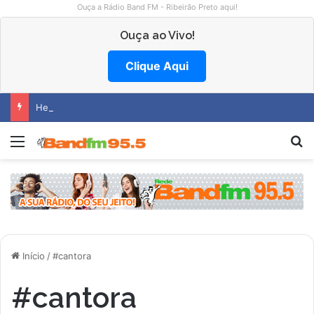
Ouça a Rádio Band FM - Ribeirão Preto aqui!
Ouça ao Vivo!
Clique Aqui
Hemocentro abre vagas na região
Menu
P
Início
/
#cantora
#cantora