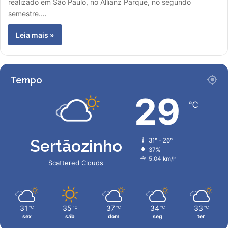
realizado em São Paulo, no Allianz Parque, no segundo
semestre.…
Leia mais »
Tempo
29
℃
Sertãozinho
31º - 26º
37%
5.04 km/h
Scattered Clouds
31
35
37
34
33
℃
℃
℃
℃
℃
sex
sáb
dom
seg
ter