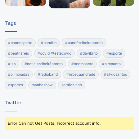
Tags
#bandesporte
#bandfm
#bandfmribeiraopreto
#beatrizreis
#covid #testecovid
#davibrito
#esporte
#iza
#noticiasribeirãopreto
#ocompacto
#oimpacto
#olimpiadas
#radioband
#rebecaandrade
#silviosantos
esportes
manhashow
sertãozinho
Twitter
Error Can not Get Posts, Incorrect account info.