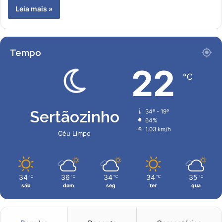
Leia mais »
Tempo
22
℃
Sertãozinho
34º - 19º
64%
1.03 km/h
Céu Limpo
34
36
34
34
35
℃
℃
℃
℃
℃
sáb
dom
seg
ter
qua