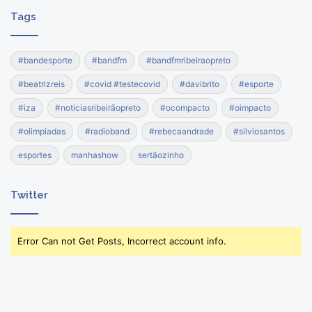
Tags
#bandesporte
#bandfm
#bandfmribeiraopreto
#beatrizreis
#covid #testecovid
#davibrito
#esporte
#iza
#noticiasribeirãopreto
#ocompacto
#oimpacto
#olimpiadas
#radioband
#rebecaandrade
#silviosantos
esportes
manhashow
sertãozinho
Twitter
Error Can not Get Posts, Incorrect account info.