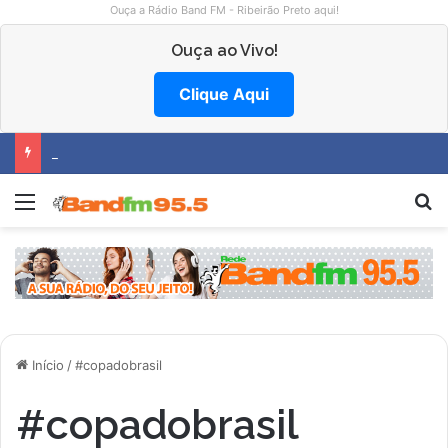
Ouça a Rádio Band FM - Ribeirão Preto aqui!
Ouça ao Vivo!
Clique Aqui
Hemocentro abre vagas na região
Menu
P
Início
/
#copadobrasil
#copadobrasil