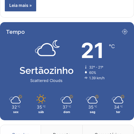
Leia mais »
Tempo
21
℃
Sertãozinho
32º - 21º
60%
1.39 km/h
Scattered Clouds
32
35
37
35
34
℃
℃
℃
℃
℃
sex
sáb
dom
seg
ter