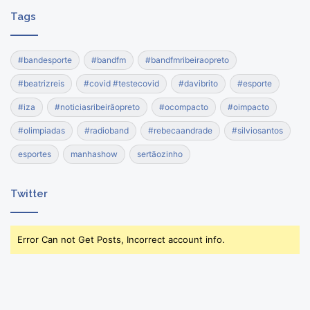
Tags
#bandesporte
#bandfm
#bandfmribeiraopreto
#beatrizreis
#covid #testecovid
#davibrito
#esporte
#iza
#noticiasribeirãopreto
#ocompacto
#oimpacto
#olimpiadas
#radioband
#rebecaandrade
#silviosantos
esportes
manhashow
sertãozinho
Twitter
Error Can not Get Posts, Incorrect account info.