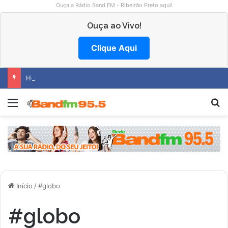
Ouça a Rádio Band FM - Ribeirão Preto aqui!
Ouça ao Vivo!
Clique Aqui
Hemocentro abre vagas na região
Menu
P
Início
/
#globo
#globo