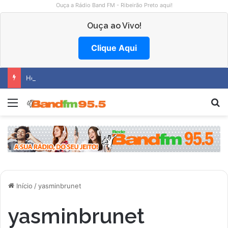
Ouça a Rádio Band FM - Ribeirão Preto aqui!
Ouça ao Vivo!
Clique Aqui
Hemocentro abre vagas na região
Menu
P
Início
/
yasminbrunet
yasminbrunet