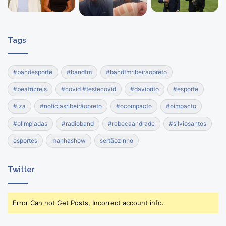
Tags
#bandesporte
#bandfm
#bandfmribeiraopreto
#beatrizreis
#covid #testecovid
#davibrito
#esporte
#iza
#noticiasribeirãopreto
#ocompacto
#oimpacto
#olimpiadas
#radioband
#rebecaandrade
#silviosantos
esportes
manhashow
sertãozinho
Twitter
Error Can not Get Posts, Incorrect account info.