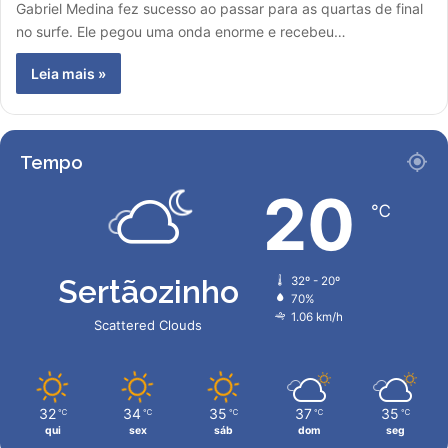
Gabriel Medina fez sucesso ao passar para as quartas de final
no surfe. Ele pegou uma onda enorme e recebeu…
Leia mais »
Tempo
20
℃
Sertãozinho
32º - 20º
70%
1.06 km/h
Scattered Clouds
32
34
35
37
35
℃
℃
℃
℃
℃
qui
sex
sáb
dom
seg