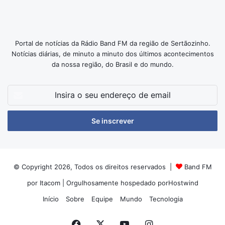
Portal de notícias da Rádio Band FM da região de Sertãozinho.
Notícias diárias, de minuto a minuto dos últimos acontecimentos
da nossa região, do Brasil e do mundo.
Insira
o
seu
endereço
de
email
© Copyright 2026, Todos os direitos reservados |
Band FM
por Itacom
| Orgulhosamente hospedado por
Hostwind
Início
Sobre
Equipe
Mundo
Tecnologia
Facebook
X
YouTube
Instagram