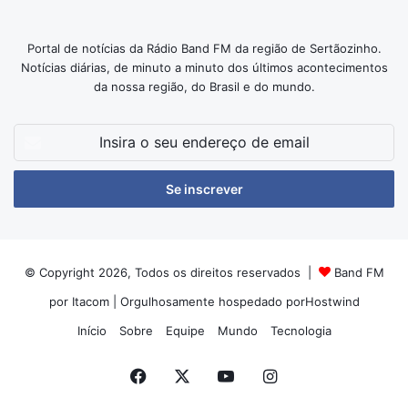
Portal de notícias da Rádio Band FM da região de Sertãozinho.
Notícias diárias, de minuto a minuto dos últimos acontecimentos
da nossa região, do Brasil e do mundo.
Insira
o
seu
endereço
de
email
© Copyright 2026, Todos os direitos reservados |
Band FM
por Itacom
| Orgulhosamente hospedado por
Hostwind
Início
Sobre
Equipe
Mundo
Tecnologia
Facebook
X
YouTube
Instagram