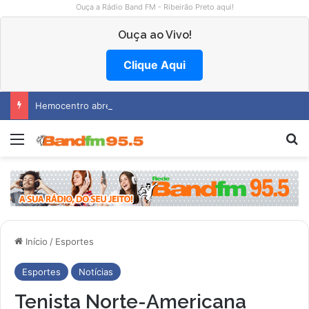
Ouça a Rádio Band FM - Ribeirão Preto aqui!
Ouça ao Vivo!
Clique Aqui
Hemocentro abre vagas na região
Menu
Pr
Início
/
Esportes
Esportes
Notícias
Tenista Norte-Americana