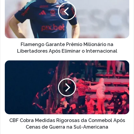
Milionário
na
Libertadores
Após
Eliminar
o
Internacional
Flamengo Garante Prêmio Milionário na
Libertadores Após Eliminar o Internacional
CBF
Cobra
Medidas
Rigorosas
da
Conmebol
Após
Cenas
de
Guerra
CBF Cobra Medidas Rigorosas da Conmebol Após
na
Cenas de Guerra na Sul-Americana
Sul-