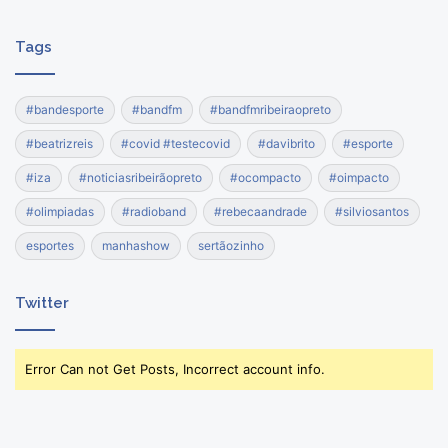
Tags
#bandesporte
#bandfm
#bandfmribeiraopreto
#beatrizreis
#covid #testecovid
#davibrito
#esporte
#iza
#noticiasribeirãopreto
#ocompacto
#oimpacto
#olimpiadas
#radioband
#rebecaandrade
#silviosantos
esportes
manhashow
sertãozinho
Twitter
Error Can not Get Posts, Incorrect account info.