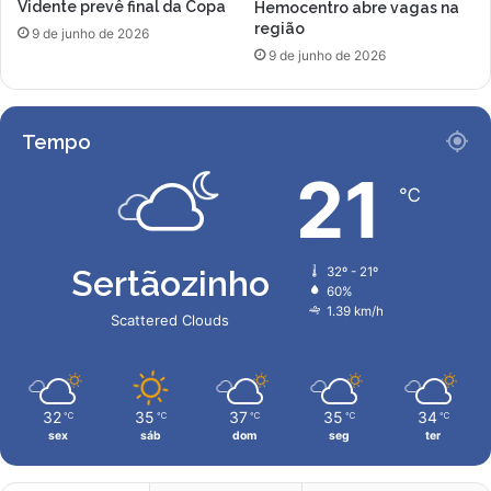
Vidente prevê final da Copa
Hemocentro abre vagas na
região
9 de junho de 2026
9 de junho de 2026
Tempo
21
℃
Sertãozinho
32º - 21º
60%
1.39 km/h
Scattered Clouds
32
35
37
35
34
℃
℃
℃
℃
℃
sex
sáb
dom
seg
ter