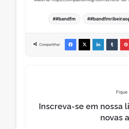
#bandfm
#bandfmribeirao
Facebook
X
Linkedin
Tumblr
Compartilhar
Fique
Inscreva-se em nossa li
novas a