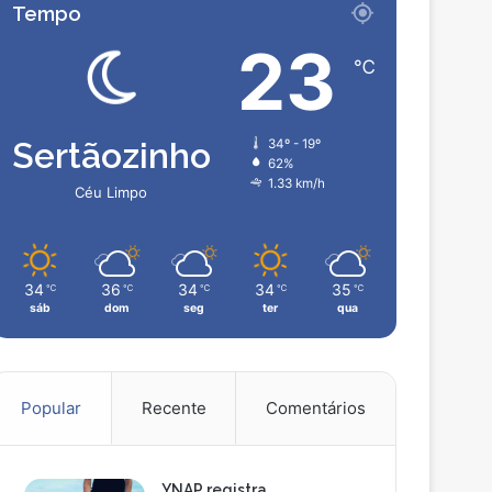
Tempo
23
℃
Sertãozinho
34º - 19º
62%
1.33 km/h
Céu Limpo
34
36
34
34
35
℃
℃
℃
℃
℃
sáb
dom
seg
ter
qua
Popular
Recente
Comentários
YNAP registra