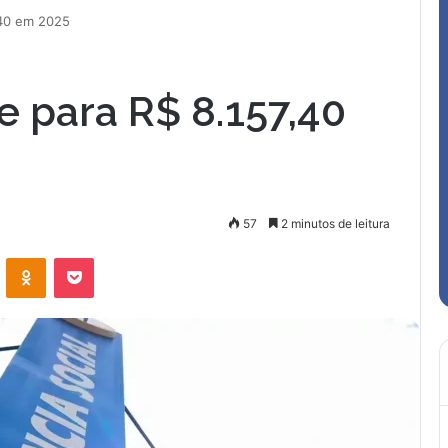
,40 em 2025
e para R$ 8.157,40
57
2 minutos de leitura
VK
OK
Pocket