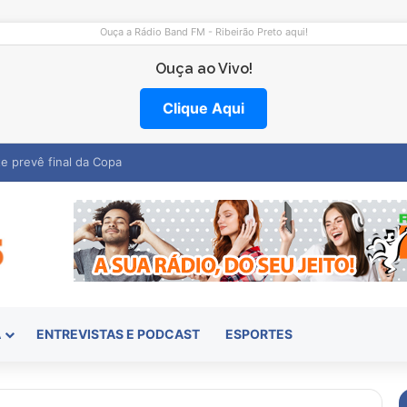
Ouça a Rádio Band FM - Ribeirão Preto aqui!
Ouça ao Vivo!
Clique Aqui
entro abre vagas na região
A
ENTREVISTAS E PODCAST
ESPORTES