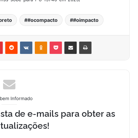
preto
#ocompacto
#oimpacto
Pinterest
Reddit
VK
OK
Pocket
Compartilhar via e-mail
Imprimir
 bem Informado
sta de e-mails para obter as
tualizações!