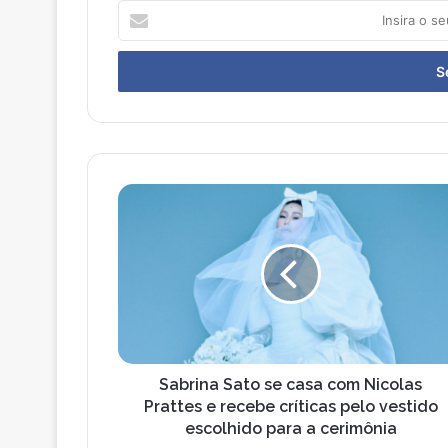
I
n
s
i
r
a
o
s
e
S
u
a
e
b
n
r
d
i
e
n
r
a
e
S
ç
a
o
t
Sabrina Sato se casa com Nicolas
d
o
Prattes e recebe críticas pelo vestido
e
s
escolhido para a cerimônia
e
e