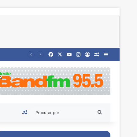
Facebook
X
YouTube
Instagram
Entrar
Artigo aleatório
Barra Latera
Artigo aleatório
Procurar
por