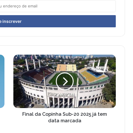
F
i
n
a
l
d
a
C
o
p
Final da Copinha Sub-20 2025 já tem
i
data marcada
n
h