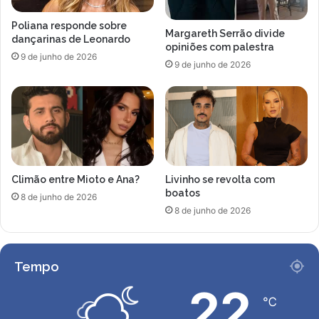
n
d
Poliana responde sobre
a
Margareth Serrão divide
dançarinas de Leonardo
opiniões com palestra
9 de junho de 2026
9 de junho de 2026
Climão entre Mioto e Ana?
Livinho se revolta com
boatos
8 de junho de 2026
8 de junho de 2026
Tempo
22
℃