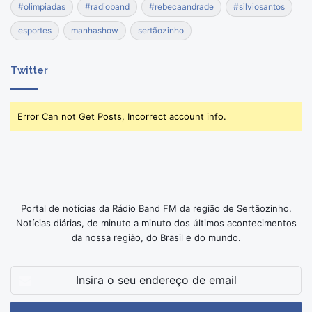
#olimpiadas
#radioband
#rebecaandrade
#silviosantos
esportes
manhashow
sertãozinho
Twitter
Error Can not Get Posts, Incorrect account info.
Portal de notícias da Rádio Band FM da região de Sertãozinho.
Notícias diárias, de minuto a minuto dos últimos acontecimentos
da nossa região, do Brasil e do mundo.
Insira
o
seu