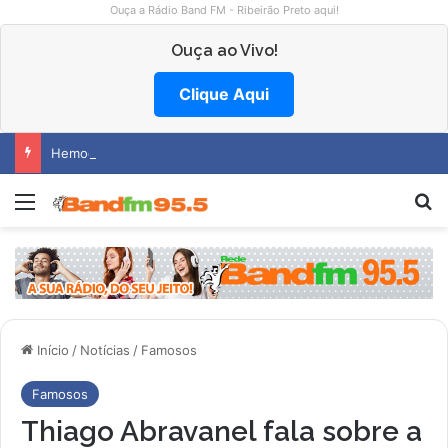
Ouça a Rádio Band FM - Ribeirão Preto aqui!
Ouça ao Vivo!
Clique Aqui
Hemocentro abre vagas na região
Menu
P
Início
/
Notícias
/
Famosos
Famosos
Thiago Abravanel fala sobre a