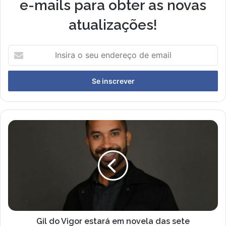
e-mails para obter as novas
atualizações!
I
n
s
i
r
a
o
s
G
e
i
u
l
e
d
n
o
d
V
e
i
r
g
e
o
ç
r
Gil do Vigor estará em novela das sete