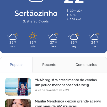
Sertãozinho
32º - 22º
59%
1.67 km/h
Scattered Clouds
32
35
37
35
34
℃
℃
℃
℃
℃
sex
sáb
dom
seg
ter
Popular
Recente
Comentários
YNAP registra crescimento de vendas
um pouco menor após forte 2015
20 de novembro de 2021
Marília Mendonça deixou grande acervo
com mais de 300 músicas