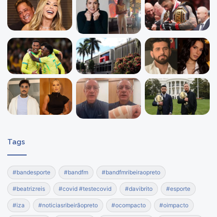
Tags
#bandesporte
#bandfm
#bandfmribeiraopreto
#beatrizreis
#covid #testecovid
#davibrito
#esporte
#iza
#noticiasribeirãopreto
#ocompacto
#oimpacto