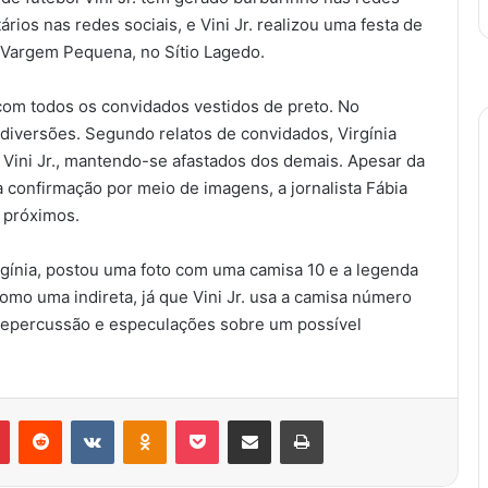
rios nas redes sociais, e Vini Jr. realizou uma festa de
m Vargem Pequena, no Sítio Lagedo.
 com todos os convidados vestidos de preto. No
 diversões. Segundo relatos de convidados, Virgínia
Vini Jr., mantendo-se afastados dos demais. Apesar da
a confirmação por meio de imagens, a jornalista Fábia
e próximos.
rgínia, postou uma foto com uma camisa 10 e a legenda
como uma indireta, já que Vini Jr. usa a camisa número
 repercussão e especulações sobre um possível
r
Pinterest
Reddit
VK
OK
Pocket
Compartilhar via e-mail
Imprimir