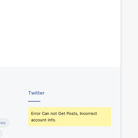
Twitter
Error Can not Get Posts, Incorrect
account info.
reis