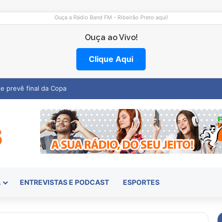
Ouça a Rádio Band FM - Ribeirão Preto aqui!
Ouça ao Vivo!
Clique Aqui
entro abre vagas na região
A
ENTREVISTAS E PODCAST
ESPORTES