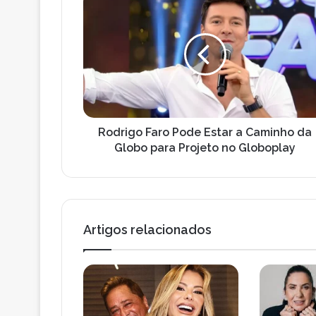
Faro
Pode
Estar
a
Caminho
da
Globo
para
Projeto
Rodrigo Faro Pode Estar a Caminho da
no
Globo para Projeto no Globoplay
Globoplay
Artigos relacionados