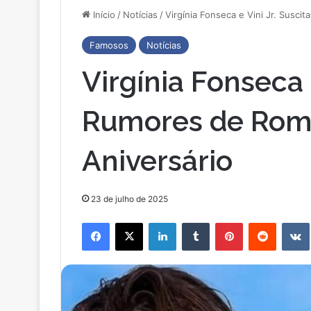
Início
/
Notícias
/
Virgínia Fonseca e Vini Jr. Susc
Famosos
Notícias
Virgínia Fonseca 
Rumores de Rom
Aniversário
23 de julho de 2025
Facebook
X
Linkedin
Tumblr
Pinterest
Reddit