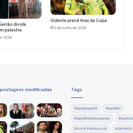
Vidente prevê final da Copa
Serrão divide
9 de junho de 2026
om palestra
de 2026
 postagens modificadas
Tags
#bandesporte
#bandfm
#bandfmribeiraopreto
#beatriz
#covid #testecovid
#davibrito