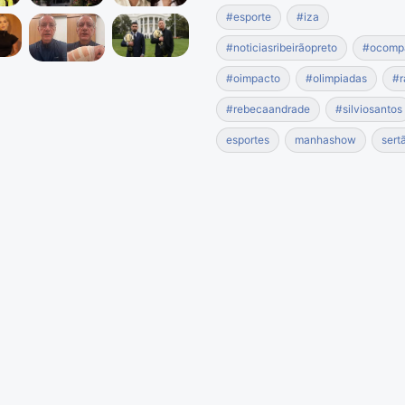
#esporte
#iza
#noticiasribeirãopreto
#ocomp
#oimpacto
#olimpiadas
#r
#rebecaandrade
#silviosantos
esportes
manhashow
sert