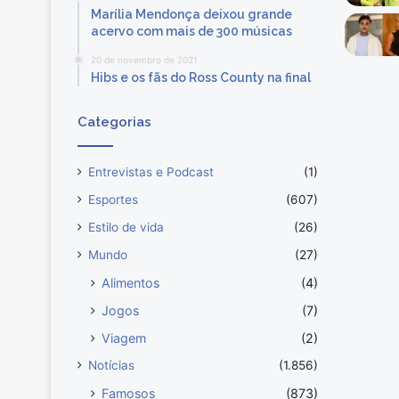
Marília Mendonça deixou grande
acervo com mais de 300 músicas
20 de novembro de 2021
Hibs e os fãs do Ross County na final
Categorias
Entrevistas e Podcast
(1)
Esportes
(607)
Estilo de vida
(26)
Mundo
(27)
Alimentos
(4)
Jogos
(7)
Viagem
(2)
Notícias
(1.856)
Famosos
(873)