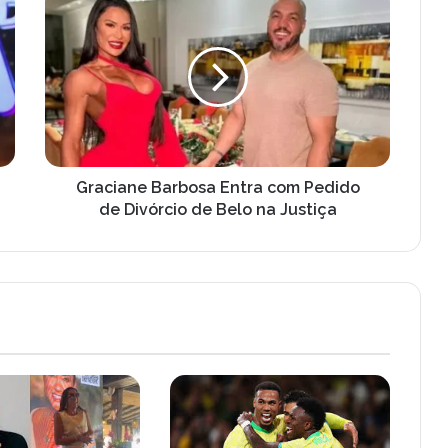
Barbosa
Entra
com
Pedido
de
Divórcio
de
Belo
na
Graciane Barbosa Entra com Pedido
Justiça
de Divórcio de Belo na Justiça