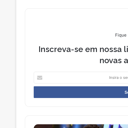
Fique
Inscreva-se em nossa li
novas a
Insira
o
seu
endereço
de
email
Rodrigo