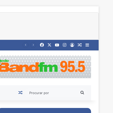
Facebook
X
YouTube
Instagram
Entrar
Artigo aleatório
Barra Latera
Artigo aleatório
Procurar
por