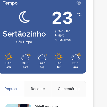
Tempo
23
℃
Sertãozinho
34º - 19º
59%
1.36 km/h
Céu Limpo
34
36
34
34
35
℃
℃
℃
℃
℃
sáb
dom
seg
ter
qua
Popular
Recente
Comentários
YNAP registra