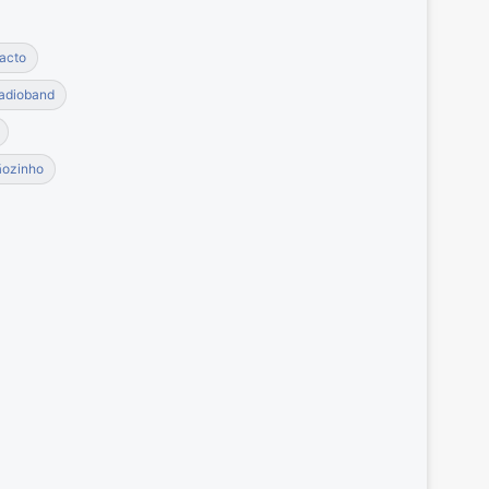
acto
adioband
ãozinho