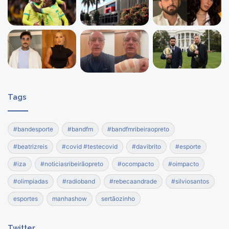
Tags
#bandesporte
#bandfm
#bandfmribeiraopreto
#beatrizreis
#covid #testecovid
#davibrito
#esporte
#iza
#noticiasribeirãopreto
#ocompacto
#oimpacto
#olimpiadas
#radioband
#rebecaandrade
#silviosantos
esportes
manhashow
sertãozinho
Twitter