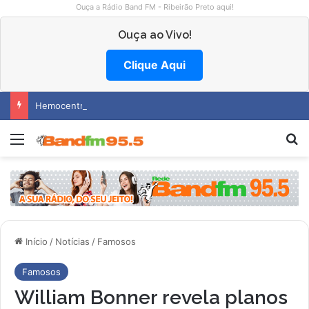
Ouça a Rádio Band FM - Ribeirão Preto aqui!
Ouça ao Vivo!
Clique Aqui
Hemocentro abre vagas na região
Menu
P
Início
/
Notícias
/
Famosos
Famosos
William Bonner revela planos