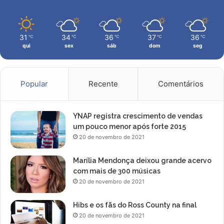
c
a
e
H
u
i
31
34
36
37
36
℃
℃
℃
℃
℃
à
c
qui
sex
sáb
dom
seg
ú
k
l
m
t
a
i
n
Popular
Recente
Comentários
m
n
a
e
e
c
YNAP registra crescimento de vendas
d
o
um pouco menor após forte 2015
i
n
20 de novembro de 2021
ç
t
ã
a
Marília Mendonça deixou grande acervo
o
q
com mais de 300 músicas
d
u
20 de novembro de 2021
o
e
B
a
Hibs e os fãs do Ross County na final
u
a
20 de novembro de 2021
t
p