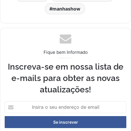
manhashow
Fique bem Informado
Inscreva-se em nossa lista de
e-mails para obter as novas
atualizações!
I
n
s
i
r