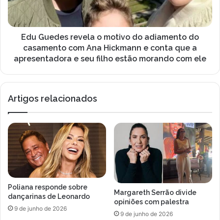
u
d
m
e
o
s
r
r
Edu Guedes revela o motivo do adiamento do
e
e
casamento com Ana Hickmann e conta que a
s
v
apresentadora e seu filho estão morando com ele
e
e
e
l
x
a
p
Artigos relacionados
o
l
m
i
o
c
t
a
i
p
v
o
o
r
d
q
o
Poliana responde sobre
u
a
Margareth Serrão divide
dançarinas de Leonardo
e
d
opiniões com palestra
9 de junho de 2026
A
i
9 de junho de 2026