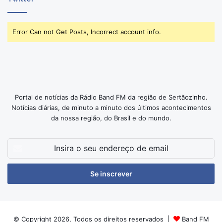
Error Can not Get Posts, Incorrect account info.
Portal de notícias da Rádio Band FM da região de Sertãozinho.
Notícias diárias, de minuto a minuto dos últimos acontecimentos
da nossa região, do Brasil e do mundo.
Insira
o
seu
endereço
de
email
© Copyright 2026, Todos os direitos reservados |
Band FM