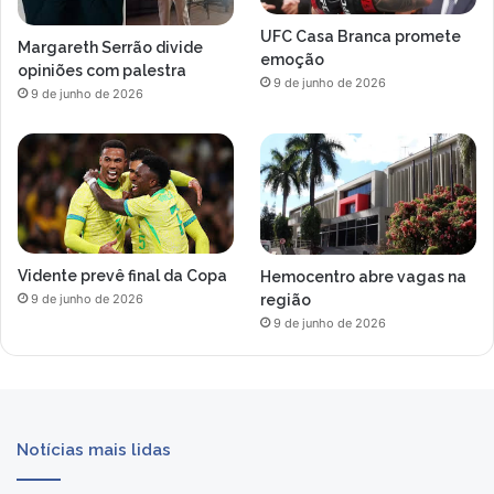
s
t
UFC Casa Branca promete
Margareth Serrão divide
ã
emoção
opiniões com palestra
o
9 de junho de 2026
9 de junho de 2026
m
o
r
a
n
d
o
c
Vidente prevê final da Copa
Hemocentro abre vagas na
o
região
9 de junho de 2026
m
9 de junho de 2026
e
l
e
Notícias mais lidas