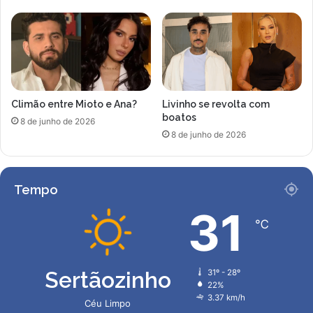
n
a
d
m
r
e
e
n
s
t
s
o
a
d
S
Climão entre Mioto e Ana?
Livinho se revolta com
o
boatos
u
c
8 de junho de 2026
i
a
8 de junho de 2026
t
s
a
a
n
m
Tempo
ã
e
o
n
31
c
t
℃
o
o
m
c
p
o
Sertãozinho
31º - 28º
a
m
22%
r
A
3.37 km/h
Céu Limpo
e
n