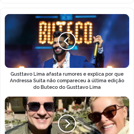
a
o
s
G
e
u
u
s
e
t
n
t
d
a
e
v
r
o
e
L
ç
i
Gusttavo Lima afasta rumores e explica por que
o
m
Andressa Suita não compareceu à última edição
d
a
do Buteco do Gusttavo Lima
e
a
e
f
E
m
a
d
a
s
u
i
t
G
l
a
u
r
e