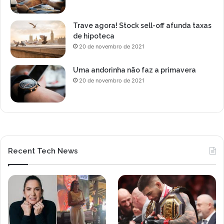
e
r
c
e
o
Trave agora! Stock sell-off afunda taxas
s
d
de hipoteca
e
o
20 de novembro de 2021
n
G
t
u
a
Uma andorinha não faz a primavera
s
d
20 de novembro de 2021
t
o
t
r
a
a
v
e
o
s
L
e
Recent Tech News
i
u
m
f
a
i
l
h
o
e