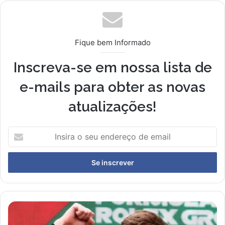
Fique bem Informado
Inscreva-se em nossa lista de
e-mails para obter as novas
atualizações!
I
n
s
i
r
a
o
s
D
e
e