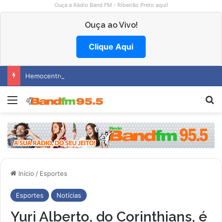
Ouça a Rádio Band FM - Ribeirão Preto aqui!
Ouça ao Vivo!
Clique Aqui
Hemocentro abre vagas na região
Menu
P
Início
/
Esportes
Esportes
Notícias
Yuri Alberto, do Corinthians, é