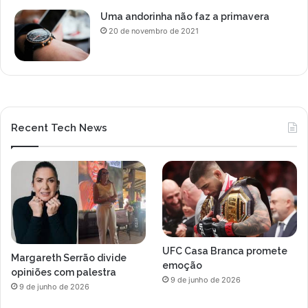
o
Uma andorinha não faz a primavera
f
20 de novembro de 2021
i
m
d
e
s
e
Recent Tech News
m
a
n
a
UFC Casa Branca promete
Margareth Serrão divide
emoção
opiniões com palestra
9 de junho de 2026
9 de junho de 2026