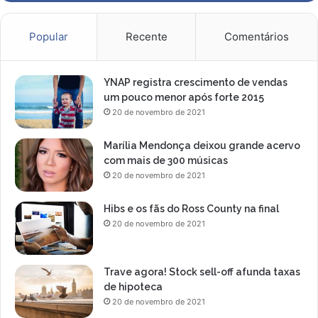
m
a
r
Popular
Recente
Comentários
i
a
,
YNAP registra crescimento de vendas
e
um pouco menor após forte 2015
m
20 de novembro de 2021
s
e
Marília Mendonça deixou grande acervo
u
com mais de 300 músicas
s
20 de novembro de 2021
h
o
Hibs e os fãs do Ross County na final
w
20 de novembro de 2021
n
o
ú
Trave agora! Stock sell-off afunda taxas
l
de hipoteca
t
20 de novembro de 2021
i
m