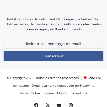
Portal de notícias da Rádio Band FM da região de Sertãozinho.
Notícias diárias, de minuto a minuto dos últimos acontecimentos
da nossa região, do Brasil e do mundo.
Insira
o
seu
endereço
de
email
© Copyright 2026, Todos os direitos reservados |
Band FM
por Itacom
| Orgulhosamente hospedado por
Hostwind
Início
Sobre
Equipe
Mundo
Tecnologia
Facebook
X
YouTube
Instagram