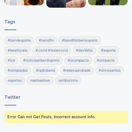
Tags
#bandesporte
#bandfm
#bandfmribeiraopreto
#beatrizreis
#covid #testecovid
#davibrito
#esporte
#iza
#noticiasribeirãopreto
#ocompacto
#oimpacto
#olimpiadas
#radioband
#rebecaandrade
#silviosantos
esportes
manhashow
sertãozinho
Twitter
Error Can not Get Posts, Incorrect account info.