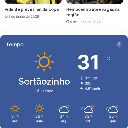
e
o
a
Vidente prevê final da Copa
Hemocentro abre vagas na
e
região
n
s
9 de junho de 2026
o
p
9 de junho de 2026
e
c
i
Tempo
a
l
31
d
℃
e
s
u
Sertãozinho
31º - 29º
a
36%
i
4.91 km/h
Céu Limpo
r
m
ã
,
31
36
34
33
35
℃
℃
℃
℃
℃
S
sáb
dom
seg
ter
qua
i