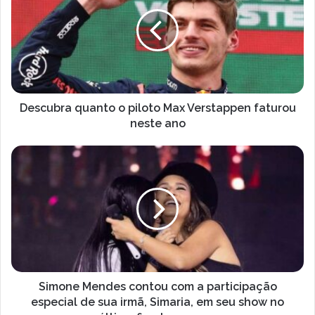
u
s
e
c
n
u
d
b
e
r
r
a
e
q
ç
u
Descubra quanto o piloto Max Verstappen faturou
o
a
neste ano
d
n
e
t
S
e
o
i
m
o
m
a
p
o
i
i
n
l
l
e
o
M
t
e
o
n
M
d
Simone Mendes contou com a participação
a
e
especial de sua irmã, Simaria, em seu show no
x
s