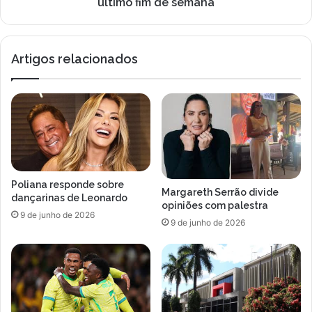
último fim de semana
V
c
e
o
r
n
s
Artigos relacionados
t
t
o
a
u
p
c
p
o
e
m
n
a
f
p
a
a
Poliana responde sobre
t
r
Margareth Serrão divide
dançarinas de Leonardo
u
t
opiniões com palestra
9 de junho de 2026
r
i
9 de junho de 2026
o
c
u
i
n
p
e
a
s
ç
t
ã