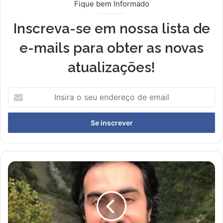
Fique bem Informado
Inscreva-se em nossa lista de
e-mails para obter as novas
atualizações!
I
n
s
i
r
a
o
s
P
e
a
u
d
e
r
n
e
d
F