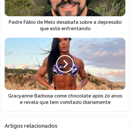
e
á
r
b
e
i
ç
o
Padre Fábio de Melo desabafa sobre a depressão
o
d
que está enfrentando
d
e
e
M
G
e
e
r
m
l
a
a
o
c
i
d
y
l
e
a
s
n
a
n
b
e
a
B
Gracyanne Barbosa come chocolate após 20 anos
f
a
e revela que tem vomitado diariamente
a
r
s
b
o
o
Artigos relacionados
b
s