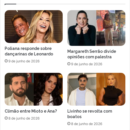
r
a
e
c
a
o
d
m
e
e
p
c
r
h
e
o
Poliana responde sobre
s
c
Margareth Serrão divide
dançarinas de Leonardo
s
o
opiniões com palestra
9 de junho de 2026
ã
l
9 de junho de 2026
o
a
q
t
u
e
e
a
e
p
s
ó
t
s
Climão entre Mioto e Ana?
Livinho se revolta com
á
2
boatos
e
0
8 de junho de 2026
n
8 de junho de 2026
a
f
n