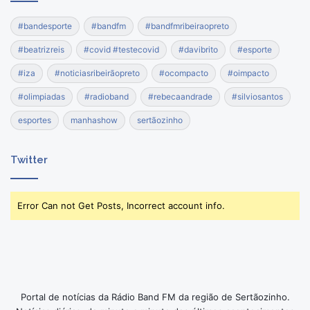
#bandesporte
#bandfm
#bandfmribeiraopreto
#beatrizreis
#covid #testecovid
#davibrito
#esporte
#iza
#noticiasribeirãopreto
#ocompacto
#oimpacto
#olimpiadas
#radioband
#rebecaandrade
#silviosantos
esportes
manhashow
sertãozinho
Twitter
Error Can not Get Posts, Incorrect account info.
Portal de notícias da Rádio Band FM da região de Sertãozinho.