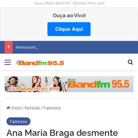
Ouça a Rádio Band FM - Ribeirão Preto aqui!
Ouça ao Vivo!
Clique Aqui
Hemocentro abre vagas na região
Menu
P
Início
/
Notícias
/
Famosos
Famosos
Ana Maria Braga desmente