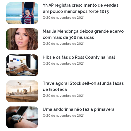
d
YNAP registra crescimento de vendas
o
um pouco menor após forte 2015
d
20 de novembro de 2021
i
a
Marília Mendonça deixou grande acervo
r
com mais de 300 músicas
i
20 de novembro de 2021
a
m
Hibs e os fãs do Ross County na final
e
20 de novembro de 2021
n
t
e
Trave agora! Stock sell-off afunda taxas
de hipoteca
20 de novembro de 2021
Uma andorinha não faz a primavera
20 de novembro de 2021