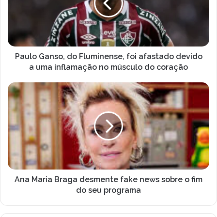
n
o
d
G
e
a
r
n
e
s
ç
o
Paulo Ganso, do Fluminense, foi afastado devido
o
,
a uma inflamação no músculo do coração
d
d
e
o
A
e
F
n
m
l
a
a
u
M
i
m
a
l
i
r
n
i
e
a
n
B
s
r
Ana Maria Braga desmente fake news sobre o fim
e
a
do seu programa
,
g
f
a