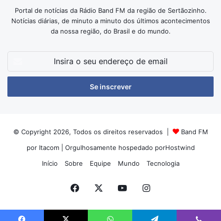
Portal de notícias da Rádio Band FM da região de Sertãozinho.
Notícias diárias, de minuto a minuto dos últimos acontecimentos
da nossa região, do Brasil e do mundo.
Insira
o
seu
endereço
de
email
© Copyright 2026, Todos os direitos reservados |
Band FM
por Itacom
| Orgulhosamente hospedado por
Hostwind
Início
Sobre
Equipe
Mundo
Tecnologia
Facebook
X
YouTube
Instagram