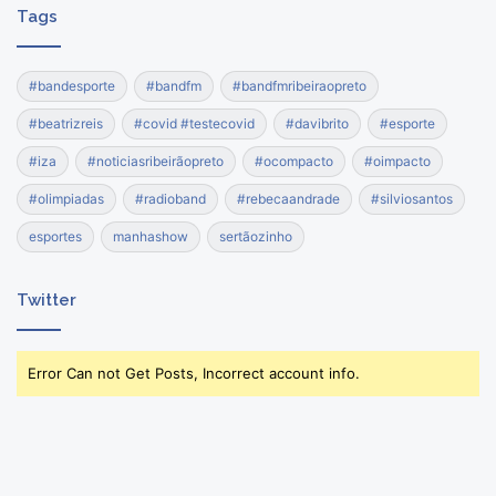
Tags
#bandesporte
#bandfm
#bandfmribeiraopreto
#beatrizreis
#covid #testecovid
#davibrito
#esporte
#iza
#noticiasribeirãopreto
#ocompacto
#oimpacto
#olimpiadas
#radioband
#rebecaandrade
#silviosantos
esportes
manhashow
sertãozinho
Twitter
Error Can not Get Posts, Incorrect account info.