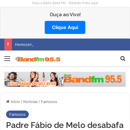
Ouça a Rádio Band FM - Ribeirão Preto aqui!
Ouça ao Vivo!
Clique Aqui
Hemocentro abre vagas na região
Menu
P
Início
/
Notícias
/
Famosos
Famosos
Padre Fábio de Melo desabafa