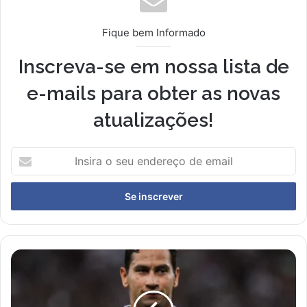
Fique bem Informado
Inscreva-se em nossa lista de
e-mails para obter as novas
atualizações!
I
n
s
i
r
a
o
s
P
e
a
u
u
e
l