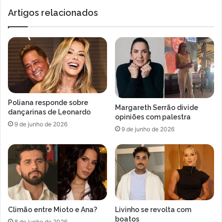
o
d
Artigos relacionados
i
e
a
s
f
m
a
e
s
n
t
t
a
e
d
f
o
a
Poliana responde sobre
d
k
Margareth Serrão divide
dançarinas de Leonardo
e
e
opiniões com palestra
9 de junho de 2026
v
n
9 de junho de 2026
i
e
d
w
o
s
a
s
u
o
m
b
a
r
Climão entre Mioto e Ana?
Livinho se revolta com
i
e
boatos
n
o
8 de junho de 2026