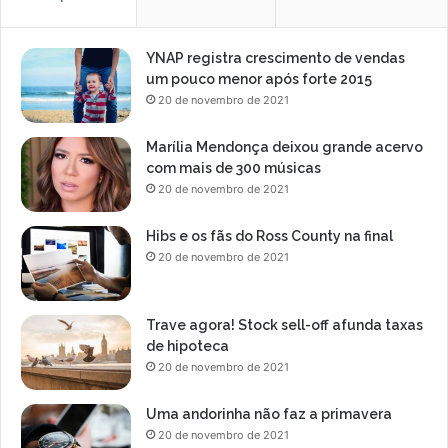
r
a
ç
YNAP registra crescimento de vendas
ã
um pouco menor após forte 2015
o
20 de novembro de 2021
Marília Mendonça deixou grande acervo
com mais de 300 músicas
20 de novembro de 2021
Hibs e os fãs do Ross County na final
20 de novembro de 2021
Trave agora! Stock sell-off afunda taxas
de hipoteca
20 de novembro de 2021
Uma andorinha não faz a primavera
20 de novembro de 2021