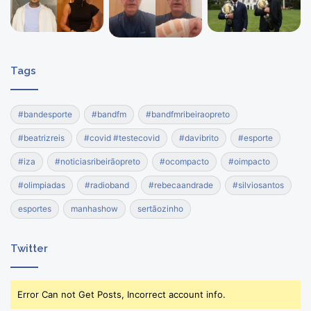
Tags
#bandesporte
#bandfm
#bandfmribeiraopreto
#beatrizreis
#covid #testecovid
#davibrito
#esporte
#iza
#noticiasribeirãopreto
#ocompacto
#oimpacto
#olimpiadas
#radioband
#rebecaandrade
#silviosantos
esportes
manhashow
sertãozinho
Twitter
Error Can not Get Posts, Incorrect account info.