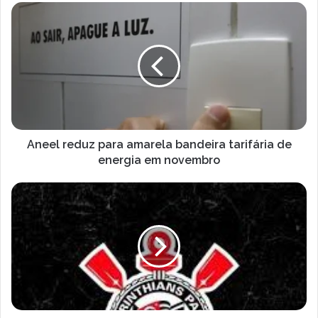
Aneel
reduz
para
amarela
bandeira
tarifária
de
energia
em
novembro
Aneel reduz para amarela bandeira tarifária de
energia em novembro
Corinthians
tem
a
terceira
maior
probabilidade
ser
rebaixada
para