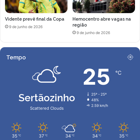
Vidente prevê final da Copa
Hemocentro abre vagas na
região
9 de junho de 2026
9 de junho de 2026
Tempo
25
℃
Sertãozinho
25º - 25º
48%
2.59 km/h
Scattered Clouds
35
37
34
34
35
℃
℃
℃
℃
℃