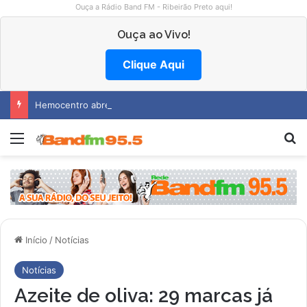
Ouça a Rádio Band FM - Ribeirão Preto aqui!
Ouça ao Vivo!
Clique Aqui
Hemocentro abre vagas na região
Menu
Pr
Início
/
Notícias
Notícias
Azeite de oliva: 29 marcas já