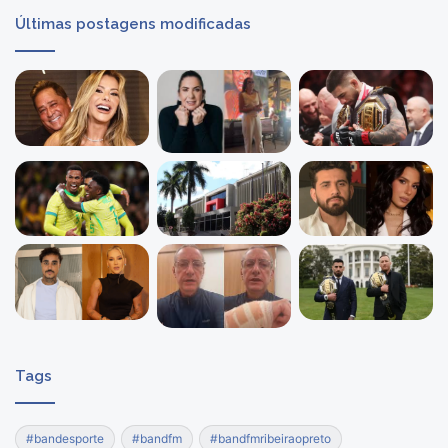
Últimas postagens modificadas
Tags
#bandesporte
#bandfm
#bandfmribeiraopreto