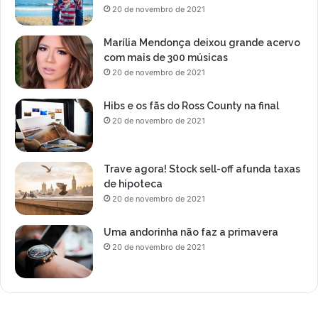
o
20 de novembro de 2021
t
o
Marília Mendonça deixou grande acervo
n
com mais de 300 músicas
o
20 de novembro de 2021
p
r
Hibs e os fãs do Ross County na final
o
20 de novembro de 2021
g
r
a
Trave agora! Stock sell-off afunda taxas
m
de hipoteca
a
20 de novembro de 2021
L
a
d
Uma andorinha não faz a primavera
y
20 de novembro de 2021
N
i
g
h