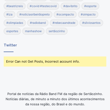
#beatrizreis
#covid #testecovid
#davibrito
#esporte
#iza
#noticiasribeirãopreto
#ocompacto
#oimpacto
#olimpiadas
#radioband
#rebecaandrade
#silviosantos
esportes
manhashow
sertãozinho
Twitter
Error Can not Get Posts, Incorrect account info.
Portal de notícias da Rádio Band FM da região de Sertãozinho.
Notícias diárias, de minuto a minuto dos últimos acontecimentos
da nossa região, do Brasil e do mundo.