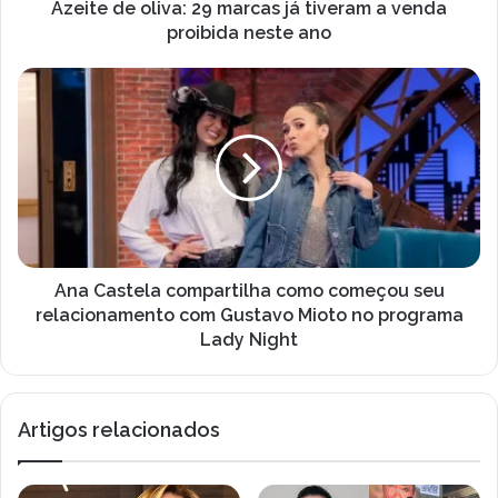
ç
l
Azeite de oliva: 29 marcas já tiveram a venda
o
i
proibida neste ano
d
v
e
a
A
e
:
n
m
2
a
a
9
C
i
m
a
l
a
s
r
t
c
e
a
l
s
a
Ana Castela compartilha como começou seu
j
c
relacionamento com Gustavo Mioto no programa
á
o
Lady Night
t
m
i
p
v
a
e
Artigos relacionados
r
r
t
a
i
m