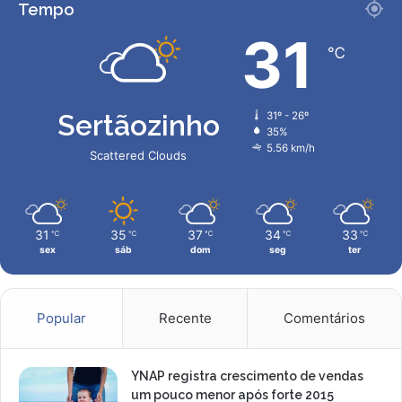
Tempo
o
i
o
31
n
℃
a
m
e
Sertãozinho
31º - 26º
n
35%
t
5.56 km/h
Scattered Clouds
o
c
o
m
31
35
37
34
33
℃
℃
℃
℃
℃
G
sex
sáb
dom
seg
ter
u
s
t
a
Popular
Recente
Comentários
v
o
M
YNAP registra crescimento de vendas
i
um pouco menor após forte 2015