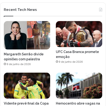
t
Recent Tech News
UFC Casa Branca promete
Margareth Serrão divide
emoção
opiniões com palestra
9 de junho de 2026
9 de junho de 2026
Vidente prevê final da Copa
Hemocentro abre vagas na