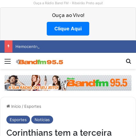
Ouça a Rádio Band FM - Ribeirão Preto aqui!
Ouça ao Vivo!
Clique Aqui
Hemocentro abre vagas na região
Menu
P
Início
/
Esportes
Esportes
Notícias
Corinthians tem a terceira