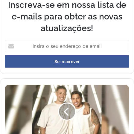
Inscreva-se em nossa lista de
e-mails para obter as novas
atualizações!
Insira
o
seu
endereço
de
email
Carlinhos
Maia
e
Lucas
Guimarães
Anunciam
Separação
Após