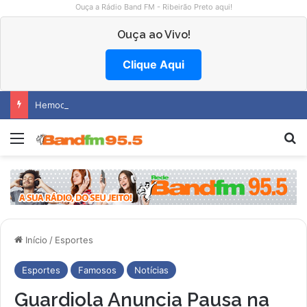
Ouça a Rádio Band FM - Ribeirão Preto aqui!
Ouça ao Vivo!
Clique Aqui
Hemocentro abre vagas na região
Menu
Pr
Início
/
Esportes
Esportes
Famosos
Notícias
Guardiola Anuncia Pausa na