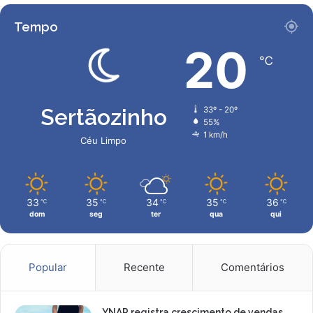
Tempo
20
℃
Sertãozinho
33º - 20º
55%
1 km/h
Céu Limpo
33
35
34
35
36
℃
℃
℃
℃
℃
dom
seg
ter
qua
qui
Popular
Recente
Comentários
YNAP registra crescimento de vendas