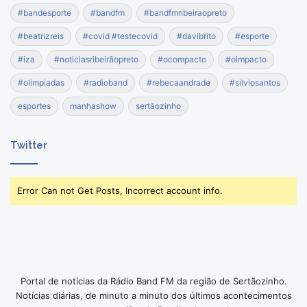
#bandesporte
#bandfm
#bandfmribeiraopreto
#beatrizreis
#covid #testecovid
#davibrito
#esporte
#iza
#noticiasribeirãopreto
#ocompacto
#oimpacto
#olimpiadas
#radioband
#rebecaandrade
#silviosantos
esportes
manhashow
sertãozinho
Twitter
Error Can not Get Posts, Incorrect account info.
Portal de notícias da Rádio Band FM da região de Sertãozinho.
Notícias diárias, de minuto a minuto dos últimos acontecimentos