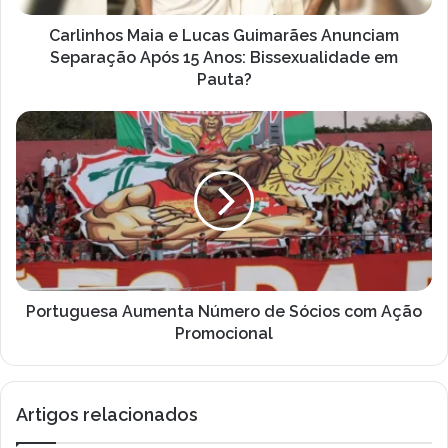
15
Anos:
Carlinhos Maia e Lucas Guimarães Anunciam
Bissexualidade
Separação Após 15 Anos: Bissexualidade em
em
Pauta?
Pauta?
Portuguesa
Aumenta
Número
de
Sócios
com
Ação
Promocional
Portuguesa Aumenta Número de Sócios com Ação
Promocional
Artigos relacionados