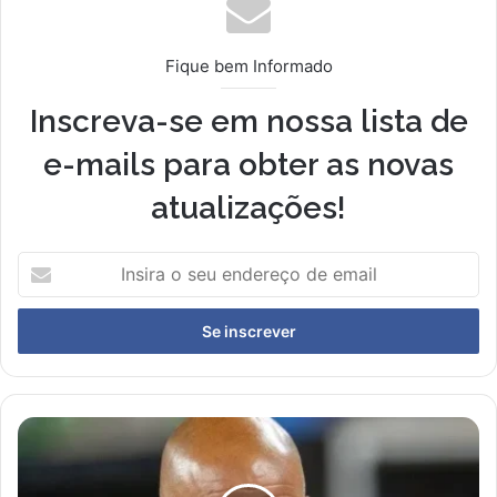
Fique bem Informado
Inscreva-se em nossa lista de
e-mails para obter as novas
atualizações!
Insira
o
seu
endereço
de
email
Guardiola
Anuncia
Pausa
na