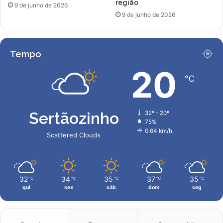
região
9 de junho de 2026
9 de junho de 2026
Tempo
20
℃
Sertãozinho
32º - 20º
75%
0.64 km/h
Scattered Clouds
32
34
35
37
35
℃
℃
℃
℃
℃
qui
sex
sáb
dom
seg