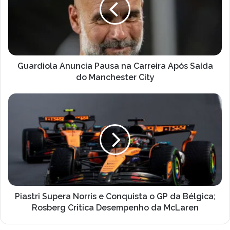
Carreira
Após
Saída
do
Manchester
City
Guardiola Anuncia Pausa na Carreira Após Saída
do Manchester City
Piastri
Supera
Norris
e
Conquista
o
GP
da
Bélgica;
Rosberg
Piastri Supera Norris e Conquista o GP da Bélgica;
Critica
Rosberg Critica Desempenho da McLaren
Desempenho
da