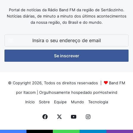
Portal de notícias da Rádio Band FM da região de Sertãozinho.
Notícias diárias, de minuto a minuto dos últimos acontecimentos
da nossa região, do Brasil e do mundo.
Insira
o
seu
endereço
de
email
© Copyright 2026, Todos os direitos reservados |
Band FM
por Itacom
| Orgulhosamente hospedado por
Hostwind
Início
Sobre
Equipe
Mundo
Tecnologia
Facebook
X
YouTube
Instagram