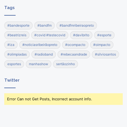
Tags
#bandesporte
#bandfm
#bandfmribeiraopreto
#beatrizreis
#covid #testecovid
#davibrito
#esporte
#iza
#noticiasribeirãopreto
#ocompacto
#oimpacto
#olimpiadas
#radioband
#rebecaandrade
#silviosantos
esportes
manhashow
sertãozinho
Twitter
Error Can not Get Posts, Incorrect account info.