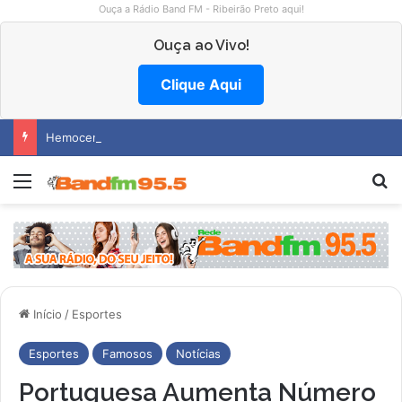
Ouça a Rádio Band FM - Ribeirão Preto aqui!
Ouça ao Vivo!
Clique Aqui
Hemocentro abre vagas na região
Menu
Pr
Início
/
Esportes
Esportes
Famosos
Notícias
Portuguesa Aumenta Número