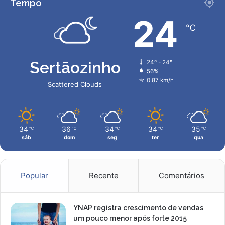
Tempo
B
r
o
a
24
l
s
℃
a
e
d
c
e
a
Sertãozinho
24º - 24º
O
n
56%
u
d
0.87 km/h
Scattered Clouds
r
i
o
d
e
a
d
t
34
36
34
34
35
℃
℃
℃
℃
℃
e
a
sáb
dom
seg
ter
qua
f
r
e
a
n
s
d
e
Popular
Recente
Comentários
e
d
V
e
i
d
YNAP registra crescimento de vendas
n
o
um pouco menor após forte 2015