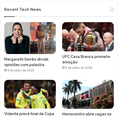
2
Recent Tech News
0
3
1
UFC Casa Branca promete
Margareth Serrão divide
emoção
opiniões com palestra
9 de junho de 2026
9 de junho de 2026
Vidente prevê final da Copa
Hemocentro abre vagas na