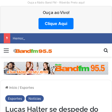
Ouça a Rádio Band FM - Ribeirão Preto aqui!
Ouça ao Vivo!
Clique Aqui
Hemocentro abre vagas na região
Menu
P
Início
/
Esportes
Esportes
Notícias
Lucas Halter se despede do