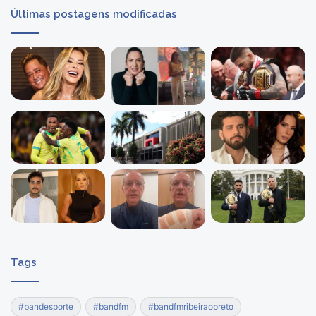
Últimas postagens modificadas
Tags
#bandesporte
#bandfm
#bandfmribeiraopreto