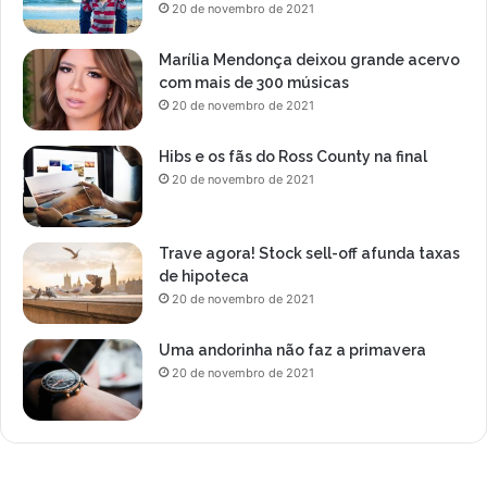
i
s
20 de novembro de 2021
J
J
r
o
Marília Mendonça deixou grande acervo
g
com mais de 300 músicas
o
20 de novembro de 2021
s
P
Hibs e os fãs do Ross County na final
a
20 de novembro de 2021
n
-
A
Trave agora! Stock sell-off afunda taxas
m
de hipoteca
e
20 de novembro de 2021
r
i
c
Uma andorinha não faz a primavera
a
20 de novembro de 2021
n
o
s
d
e