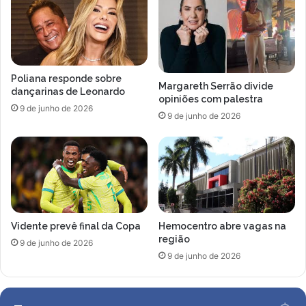
s
p
f
a
a
g
ç
a
ã
r
Poliana responde sobre
o
R
Margareth Serrão divide
dançarinas de Leonardo
c
$
opiniões com palestra
9 de junho de 2026
o
3
9 de junho de 2026
m
0
o
0
r
m
e
i
s
l
u
a
l
p
t
Vidente prevê final da Copa
Hemocentro abre vagas na
e
região
a
n
9 de junho de 2026
d
a
9 de junho de 2026
o
s
d
p
a
a