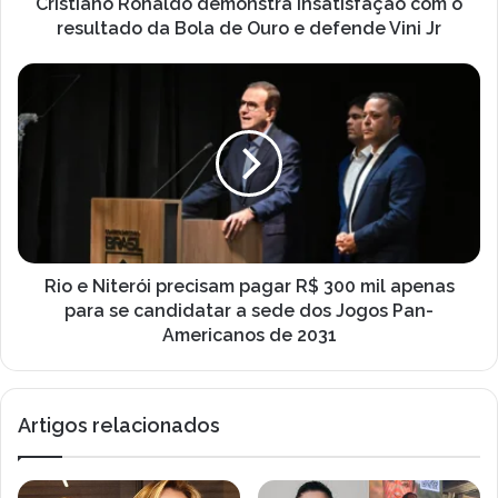
R
Cristiano Ronaldo demonstra insatisfação com o
o
o
resultado da Bola de Ouro e defende Vini Jr
d
n
e
a
R
e
l
i
m
d
o
a
o
e
i
d
N
l
e
i
m
t
o
e
n
r
s
ó
Rio e Niterói precisam pagar R$ 300 mil apenas
t
i
para se candidatar a sede dos Jogos Pan-
r
p
Americanos de 2031
a
r
i
e
n
c
s
Artigos relacionados
i
a
s
t
a
i
m