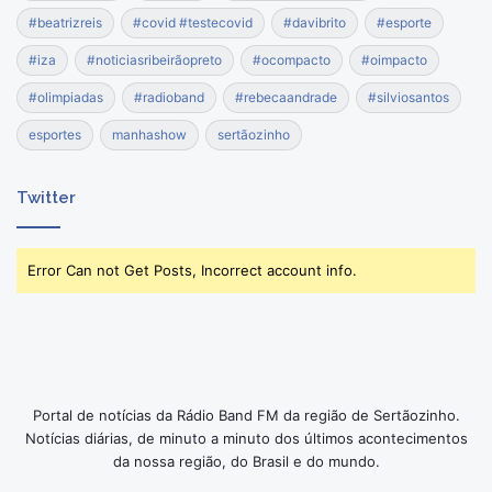
#beatrizreis
#covid #testecovid
#davibrito
#esporte
#iza
#noticiasribeirãopreto
#ocompacto
#oimpacto
#olimpiadas
#radioband
#rebecaandrade
#silviosantos
esportes
manhashow
sertãozinho
Twitter
Error Can not Get Posts, Incorrect account info.
Portal de notícias da Rádio Band FM da região de Sertãozinho.
Notícias diárias, de minuto a minuto dos últimos acontecimentos
da nossa região, do Brasil e do mundo.