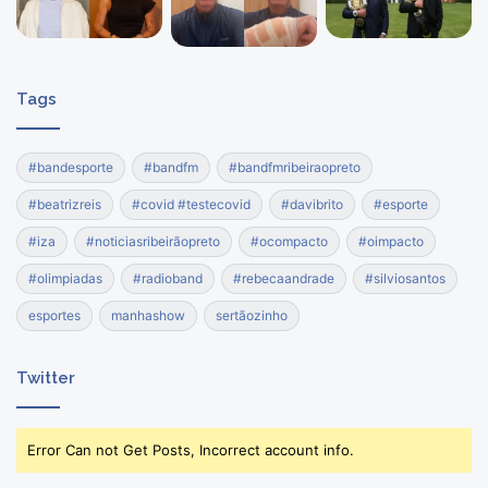
Tags
#bandesporte
#bandfm
#bandfmribeiraopreto
#beatrizreis
#covid #testecovid
#davibrito
#esporte
#iza
#noticiasribeirãopreto
#ocompacto
#oimpacto
#olimpiadas
#radioband
#rebecaandrade
#silviosantos
esportes
manhashow
sertãozinho
Twitter
Error Can not Get Posts, Incorrect account info.