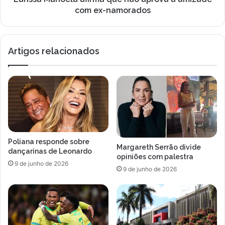
B
o
com ex-namorados
o
e
t
l
a
a
Artigos relacionados
f
a
o
f
g
i
o
r
e
m
a
a
s
q
s
u
i
e
Poliana responde sobre
n
n
Margareth Serrão divide
dançarinas de Leonardo
a
ã
opiniões com palestra
9 de junho de 2026
r
o
9 de junho de 2026
á
a
c
p
o
r
m
o
o
v