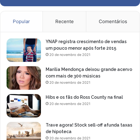
d
o
s
Popular
Recente
Comentários
YNAP registra crescimento de vendas
um pouco menor após forte 2015
20 de novembro de 2021
Marília Mendonça deixou grande acervo
com mais de 300 músicas
20 de novembro de 2021
Hibs e os fãs do Ross County na final
20 de novembro de 2021
Trave agora! Stock sell-off afunda taxas
de hipoteca
20 de novembro de 2021