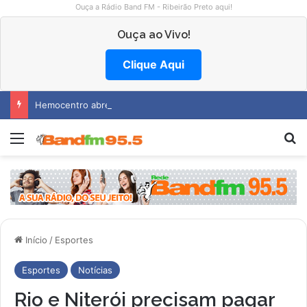
Ouça a Rádio Band FM - Ribeirão Preto aqui!
Ouça ao Vivo!
Clique Aqui
Hemocentro abre vagas na região
Menu
P
Início
/
Esportes
Esportes
Notícias
Rio e Niterói precisam pagar