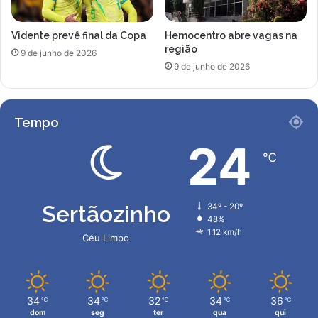
V
a
i
a
Vidente prevê final da Copa
Hemocentro abre vagas na
t
a
região
ó
m
9 de junho de 2026
r
9 de junho de 2026
i
i
z
a
a
d
Tempo
e
c
24
℃
o
m
e
x
Sertãozinho
34º - 20º
-
48%
n
1.12 km/h
Céu Limpo
a
m
o
r
34
34
32
34
36
℃
℃
℃
℃
℃
a
dom
seg
ter
qua
qui