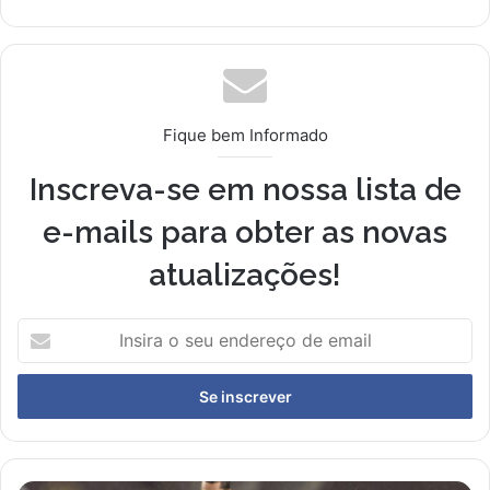
Fique bem Informado
Inscreva-se em nossa lista de
e-mails para obter as novas
atualizações!
I
n
s
i
r
a
o
s