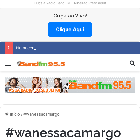
Ouça a Rádio Band FM - Ribeirão Preto aqui!
Ouça ao Vivo!
Clique Aqui
Hemocentro abre vagas na região
Menu
P
Início
/
#wanessacamargo
#wanessacamargo