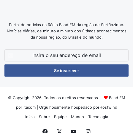
Portal de notícias da Rádio Band FM da região de Sertãozinho.
Notícias diárias, de minuto a minuto dos últimos acontecimentos
da nossa região, do Brasil e do mundo.
Insira
o
seu
endereço
de
email
© Copyright 2026, Todos os direitos reservados |
Band FM
por Itacom
| Orgulhosamente hospedado por
Hostwind
Início
Sobre
Equipe
Mundo
Tecnologia
Facebook
X
YouTube
Instagram