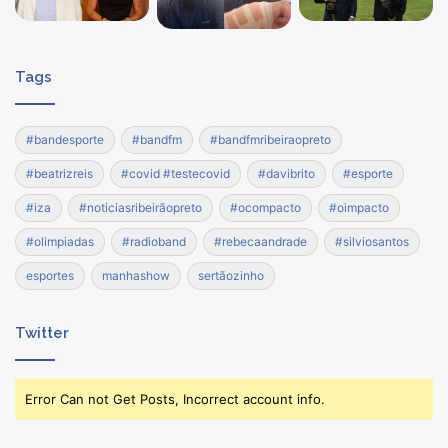
Tags
#bandesporte
#bandfm
#bandfmribeiraopreto
#beatrizreis
#covid #testecovid
#davibrito
#esporte
#iza
#noticiasribeirãopreto
#ocompacto
#oimpacto
#olimpiadas
#radioband
#rebecaandrade
#silviosantos
esportes
manhashow
sertãozinho
Twitter
Error Can not Get Posts, Incorrect account info.