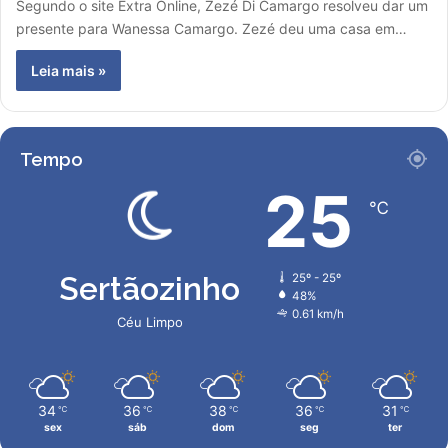
Segundo o site Extra Online, Zezé Di Camargo resolveu dar um
presente para Wanessa Camargo. Zezé deu uma casa em…
Leia mais »
Tempo
25
℃
Sertãozinho
25º - 25º
48%
0.61 km/h
Céu Limpo
34
36
38
36
31
℃
℃
℃
℃
℃
sex
sáb
dom
seg
ter