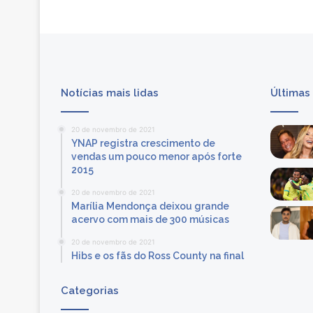
o
u
n
a
s
O
Notícias mais lidas
Últimas
l
i
m
20 de novembro de 2021
p
YNAP registra crescimento de
í
vendas um pouco menor após forte
a
2015
d
20 de novembro de 2021
a
Marília Mendonça deixou grande
s
acervo com mais de 300 músicas
20 de novembro de 2021
Hibs e os fãs do Ross County na final
Categorias