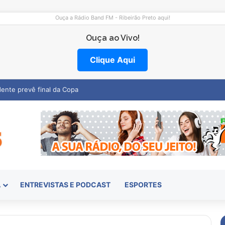
Ouça a Rádio Band FM - Ribeirão Preto aqui!
Ouça ao Vivo!
Clique Aqui
mocentro abre vagas na região
A
ENTREVISTAS E PODCAST
ESPORTES