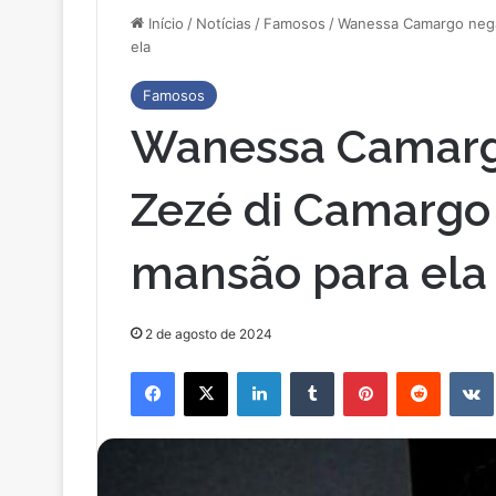
Início
/
Notícias
/
Famosos
/
Wanessa Camargo nega
ela
Famosos
Wanessa Camargo
Zezé di Camargo
mansão para ela
2 de agosto de 2024
Facebook
X
Linkedin
Tumblr
Pinterest
Reddit