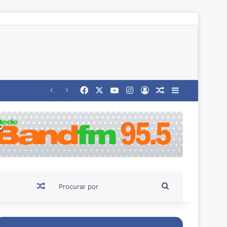
Facebook
X
YouTube
Instagram
Entrar
Artigo aleatório
Barra Latera
Artigo aleatório
Procurar
por