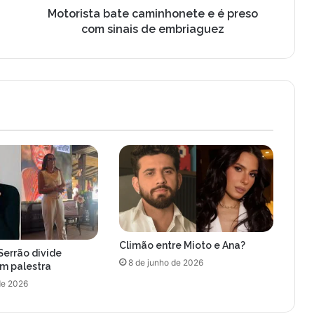
b
Motorista bate caminhonete e é preso
a
com sinais de embriaguez
t
e
c
a
m
i
n
h
o
n
e
t
e
e
Climão entre Mioto e Ana?
é
Serrão divide
p
8 de junho de 2026
om palestra
r
de 2026
e
s