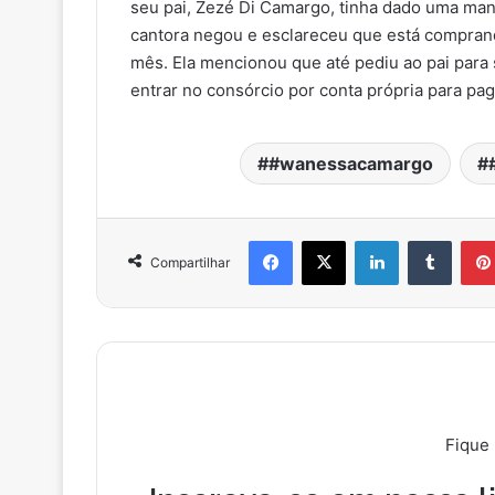
seu pai, Zezé Di Camargo, tinha dado uma mans
cantora negou e esclareceu que está compran
mês. Ela mencionou que até pediu ao pai para s
entrar no consórcio por conta própria para pag
#wanessacamargo
Facebook
X
Linkedin
Tumblr
Compartilhar
Fique