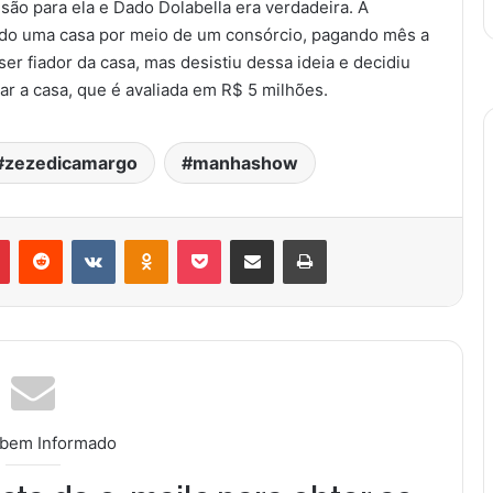
ão para ela e Dado Dolabella era verdadeira. A
do uma casa por meio de um consórcio, pagando mês a
er fiador da casa, mas desistiu dessa ideia e decidiu
ar a casa, que é avaliada em R$ 5 milhões.
#zezedicamargo
manhashow
Pinterest
Reddit
VK
OK
Pocket
Compartilhar via e-mail
Imprimir
 bem Informado