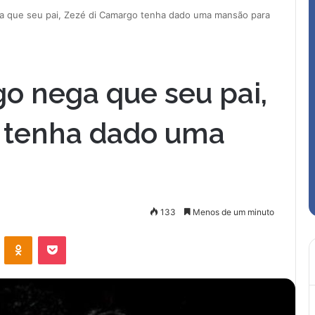
 que seu pai, Zezé di Camargo tenha dado uma mansão para
 nega que seu pai,
 tenha dado uma
133
Menos de um minuto
VK
OK
Pocket