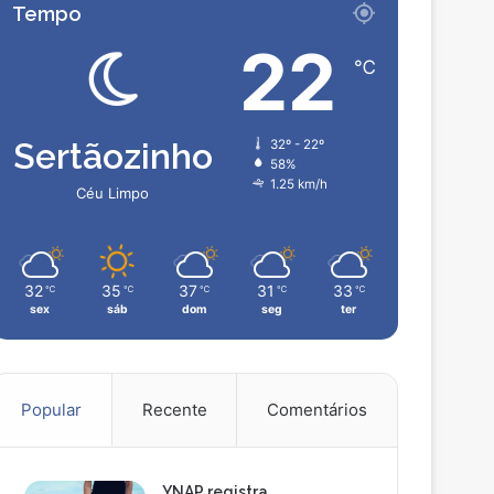
Tempo
22
℃
Sertãozinho
32º - 22º
58%
1.25 km/h
Céu Limpo
32
35
37
31
33
℃
℃
℃
℃
℃
sex
sáb
dom
seg
ter
Popular
Recente
Comentários
YNAP registra