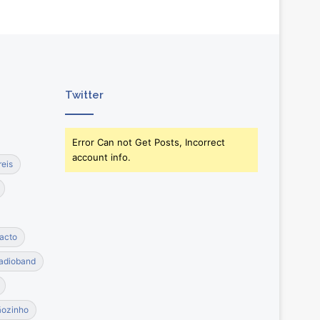
Twitter
Error Can not Get Posts, Incorrect
account info.
reis
acto
adioband
ãozinho