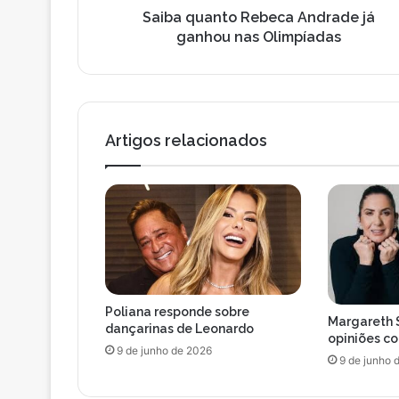
o
t
Saiba quanto Rebeca Andrade já
d
o
ganhou nas Olimpíadas
e
R
e
e
m
b
a
e
i
c
l
Artigos relacionados
a
A
n
d
r
a
d
e
j
Poliana responde sobre
á
Margareth 
dançarinas de Leonardo
g
opiniões c
9 de junho de 2026
a
9 de junho 
n
h